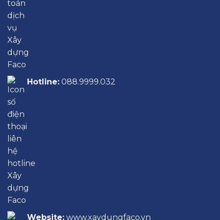
Hotline:
088.9999.032
Website:
www.xaydungfaco.vn