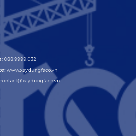
e:
088.9999.032
e:
www.xaydungfaco.vn
contact@xaydungfaco.vn