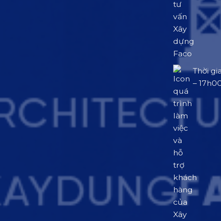
Thời gi
– 17h0