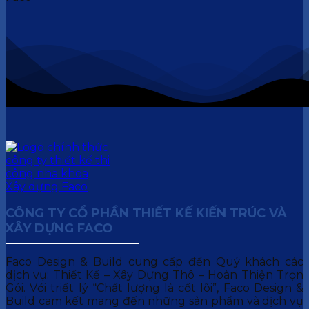
CÔNG TY CỔ PHẦN THIẾT KẾ KIẾN TRÚC VÀ
XÂY DỰNG FACO
Faco Design & Build cung cấp đến Quý khách các
dịch vụ: Thiết Kế – Xây Dựng Thô – Hoàn Thiện Trọn
Gói. Với triết lý “Chất lượng là cốt lõi”, Faco Design &
Build cam kết mang đến những sản phẩm và dịch vụ