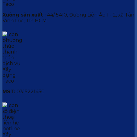
Xưởng sản xuất :
A4/ 5A10, Đường Liên Ấp 1 - 2, xã Tân
Vĩnh Lộc, TP. HCM.
MST:
0315221450