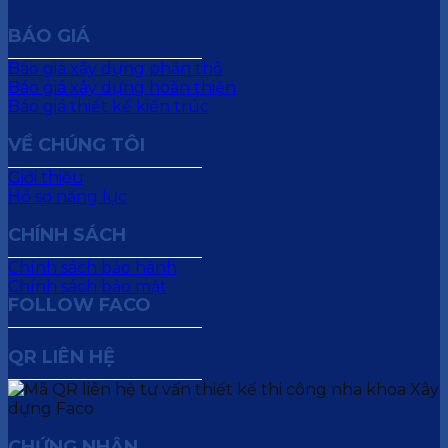
BÁO GIÁ
Báo giá xây dựng phần thô
Báo giá xây dựng hoàn thiện
Báo giá thiết kế kiến trúc
VỀ CHÚNG TÔI
Giới thiệu
Hồ sơ năng lực
CHÍNH SÁCH
Chính sách bảo hành
Chính sách bảo mật
FOLLOW FACO
QR LIÊN HỆ
CHỨNG NHẬN