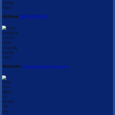
Hotline:
088.9999.032
Website:
www.xaydungfaco.vn