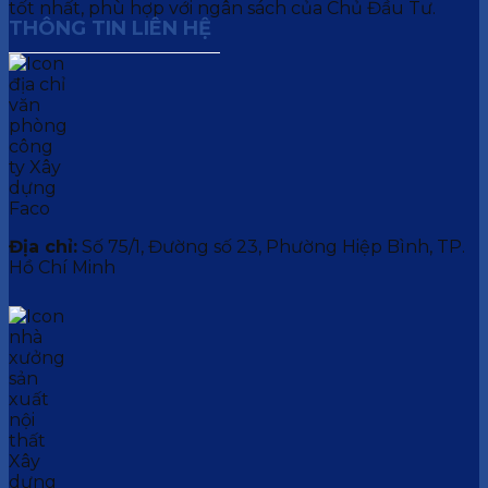
tốt nhất, phù hợp với ngân sách của Chủ Đầu Tư.
THÔNG TIN LIÊN HỆ
Địa chỉ:
Số 75/1, Đường số 23, Phường Hiệp Bình, TP.
Hồ Chí Minh