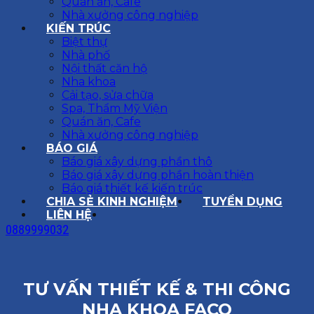
Quán ăn, Cafe
Nhà xưởng công nghiệp
KIẾN TRÚC
Biệt thự
Nhà phố
Nội thất căn hộ
Nha khoa
Cải tạo, sửa chữa
Spa, Thẩm Mỹ Viện
Quán ăn, Cafe
Nhà xưởng công nghiệp
BÁO GIÁ
Báo giá xây dựng phần thô
Báo giá xây dựng phần hoàn thiện
Báo giá thiết kế kiến trúc
CHIA SẺ KINH NGHIỆM
TUYỂN DỤNG
LIÊN HỆ
0889999032
TƯ VẤN THIẾT KẾ & THI CÔNG
NHA KHOA FACO