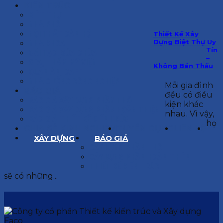
KIẾN TRÚC
BIỆT THỰ
NHÀ PHỐ
NỘI THẤT CĂN HỘ
Thiết Kế Xây
Dựng Biệt Thự Uy
NHA KHOA
Tín
CẢI TẠO, SỬA CHỮA
–
SPA, THẨM MỸ VIỆN
Không Bán Thầu
QUÁN ĂN, CAFE
NHÀ XƯỞNG CÔNG NGHIỆP
Mỗi gia đình
BÁO GIÁ
đều có điều
BÁO GIÁ XÂY DỰNG PHẦN THÔ
kiện khác
BÁO GIÁ XÂY DỰNG PHẦN HOÀN THIỆN
nhau. Vì vậy,
BÁO GIÁ THIẾT KẾ KIẾN TRÚC
họ
CHIA SẺ KINH NGHIỆM
TUYỂN DỤNG
LIÊN HỆ
XÂY DỰNG
BÁO GIÁ
XÂY DỰNG PHẦN THÔ
XÂY DỰNG PHẦN HOÀN THIỆN
THIẾT KẾ KIẾN TRÚC
sẽ có những...