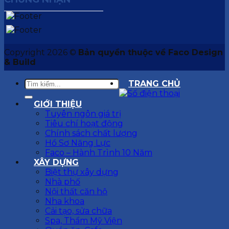
Copyright 2026 ©
Bản quyền thuộc về Faco Design
& Build
TRANG CHỦ
GIỚI THIỆU
Tuyên ngôn giá trị
Tiêu chí hoạt động
Chính sách chất lượng
Hồ Sơ Năng Lực
Faco – Hành Trình 10 Năm
XÂY DỰNG
Biệt thự xây dựng
Nhà phố
Nội thất căn hộ
Nha khoa
Cải tạo, sửa chữa
Spa, Thẩm Mỹ Viện