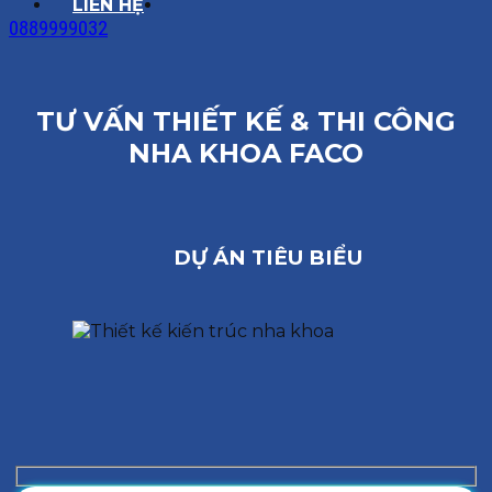
LIÊN HỆ
0889999032
TƯ VẤN THIẾT KẾ & THI CÔNG
NHA KHOA FACO
DỰ ÁN TIÊU BIỂU