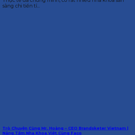
Thực tế đã chứng minh, có rất nhiều nha khoa sẵn
sàng chi tiền tỉ...
Trò Chuyện Cùng Mr. Hoàng – CEO Brandsketer Vietnam |
Nâng Tầm Nha Khoa Việt Cùng Faco