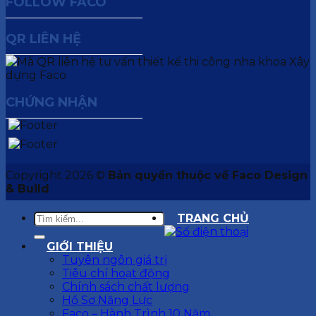
FOLLOW FACO
QR LIÊN HỆ
CHỨNG NHẬN
Copyright 2026 ©
Bản quyền thuộc về Faco Design
& Build
TRANG CHỦ
GIỚI THIỆU
Tuyên ngôn giá trị
Tiêu chí hoạt động
Chính sách chất lượng
Hồ Sơ Năng Lực
Faco – Hành Trình 10 Năm