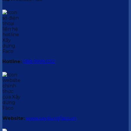
Hotline:
088.9999.032
Website:
www.xaydungfaco.vn