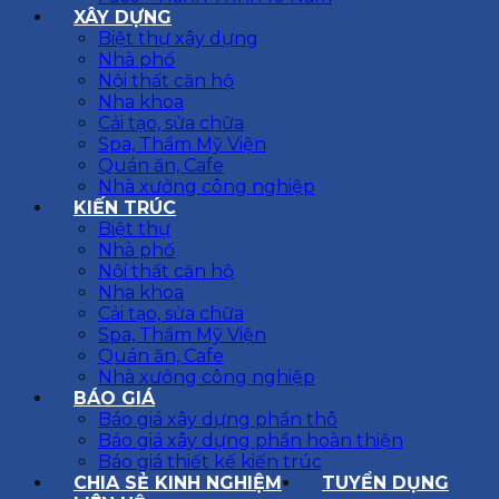
XÂY DỰNG
Biệt thự xây dựng
Nhà phố
Nội thất căn hộ
Nha khoa
Cải tạo, sửa chữa
Spa, Thẩm Mỹ Viện
Quán ăn, Cafe
Nhà xưởng công nghiệp
KIẾN TRÚC
Biệt thự
Nhà phố
Nội thất căn hộ
Nha khoa
Cải tạo, sửa chữa
Spa, Thẩm Mỹ Viện
Quán ăn, Cafe
Nhà xưởng công nghiệp
BÁO GIÁ
Báo giá xây dựng phần thô
Báo giá xây dựng phần hoàn thiện
Báo giá thiết kế kiến trúc
CHIA SẺ KINH NGHIỆM
TUYỂN DỤNG