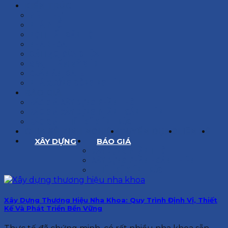
KIẾN TRÚC
BIỆT THỰ
NHÀ PHỐ
NỘI THẤT CĂN HỘ
NHA KHOA
CẢI TẠO, SỬA CHỮA
SPA, THẨM MỸ VIỆN
QUÁN ĂN, CAFE
NHÀ XƯỞNG CÔNG NGHIỆP
BÁO GIÁ
BÁO GIÁ XÂY DỰNG PHẦN THÔ
BÁO GIÁ XÂY DỰNG PHẦN HOÀN THIỆN
BÁO GIÁ THIẾT KẾ KIẾN TRÚC
CHIA SẺ KINH NGHIỆM
TUYỂN DỤNG
LIÊN HỆ
XÂY DỰNG
BÁO GIÁ
XÂY DỰNG PHẦN THÔ
XÂY DỰNG PHẦN HOÀN THIỆN
THIẾT KẾ KIẾN TRÚC
Xây Dựng Thương Hiệu Nha Khoa: Quy Trình Định Vị, Thiết
Kế Và Phát Triển Bền Vững