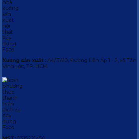
Xưởng sản xuất :
A4/ 5A10, Đường Liên Ấp 1 - 2, xã Tân
Vĩnh Lộc, TP. HCM.
MST:
0315221450