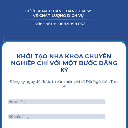
ĐƯỢC KHÁCH HÀNG ĐÁNH GIÁ 5/5
VỀ CHẤT LƯỢNG DỊCH VỤ
Hotline hỗ trợ:
088.9999.032
KHỞI TẠO NHA KHOA CHUYÊN
NGHIỆP CHỈ VỚI MỘT BƯỚC ĐĂNG
KÝ
Đăng ký ngay để được tư vấn miễn phí từ Đội Ngũ Kiến Trúc
Sư