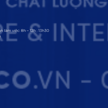
an làm việc: 8h – 12h ; 13h30
0