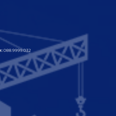
e:
088.9999.032