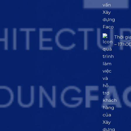
Thời gi
– 17h0