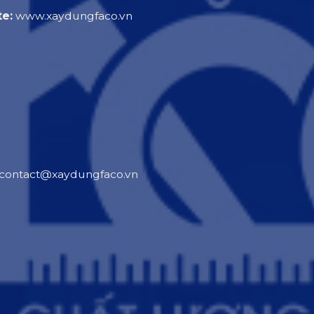
e:
www.xaydungfaco.vn
contact@xaydungfaco.vn