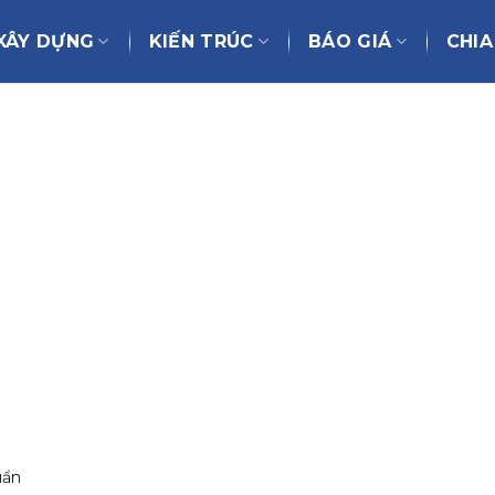
XÂY DỰNG
KIẾN TRÚC
BÁO GIÁ
CHIA
uẩn