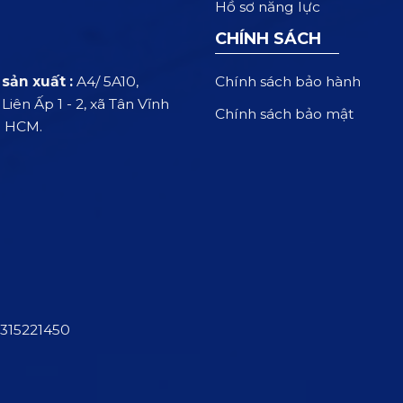
Hồ sơ năng lực
CHÍNH SÁCH
Chính sách bảo hành
sản xuất :
A4/ 5A10,
iên Ấp 1 - 2, xã Tân Vĩnh
Chính sách bảo mật
. HCM.
315221450