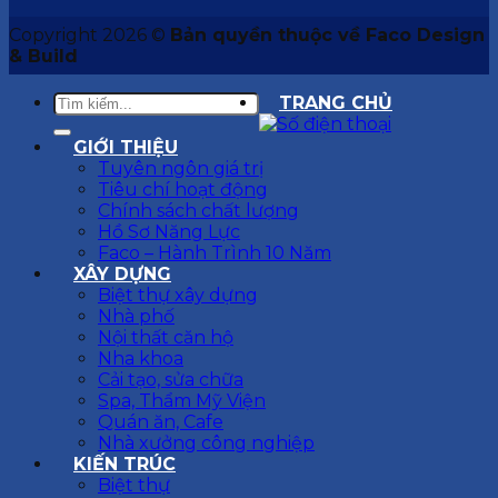
Copyright 2026 ©
Bản quyền thuộc về Faco Design
& Build
TRANG CHỦ
GIỚI THIỆU
Tuyên ngôn giá trị
Tiêu chí hoạt động
Chính sách chất lượng
Hồ Sơ Năng Lực
Faco – Hành Trình 10 Năm
XÂY DỰNG
Biệt thự xây dựng
Nhà phố
Nội thất căn hộ
Nha khoa
Cải tạo, sửa chữa
Spa, Thẩm Mỹ Viện
Quán ăn, Cafe
Nhà xưởng công nghiệp
KIẾN TRÚC
Biệt thự