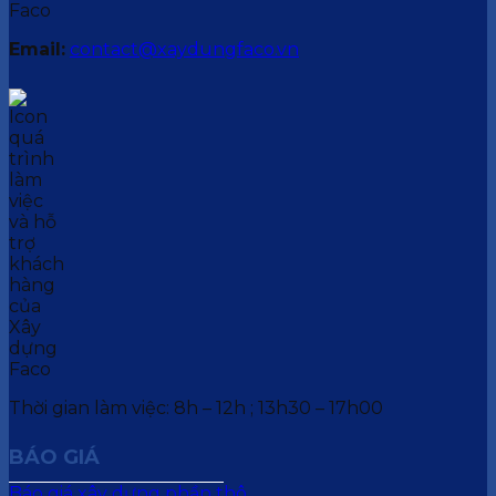
Email:
contact@xaydungfaco.vn
Thời gian làm việc: 8h – 12h ; 13h30 – 17h00
BÁO GIÁ
Báo giá xây dựng phần thô