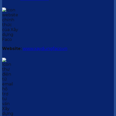
Website:
www.xaydungfaco.vn