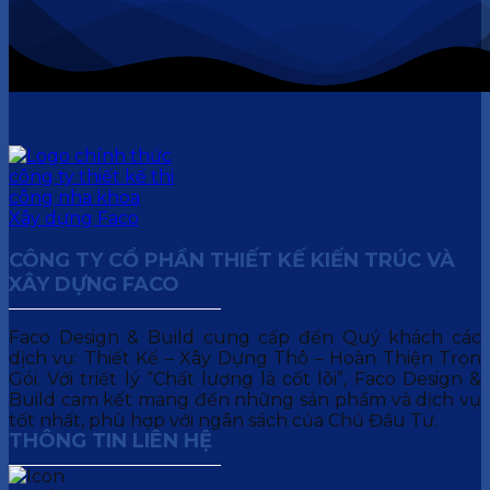
CÔNG TY CỔ PHẦN THIẾT KẾ KIẾN TRÚC VÀ
XÂY DỰNG FACO
Faco Design & Build cung cấp đến Quý khách các
dịch vụ: Thiết Kế – Xây Dựng Thô – Hoàn Thiện Trọn
Gói. Với triết lý “Chất lượng là cốt lõi”, Faco Design &
Build cam kết mang đến những sản phẩm và dịch vụ
tốt nhất, phù hợp với ngân sách của Chủ Đầu Tư.
THÔNG TIN LIÊN HỆ