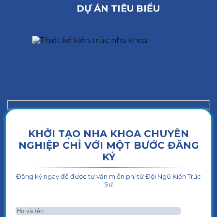
DỰ ÁN TIÊU BIỂU
KHỞI TẠO NHA KHOA CHUYÊN
NGHIỆP CHỈ VỚI MỘT BƯỚC ĐĂNG
KÝ
Đăng ký ngay để được tư vấn miễn phí từ Đội Ngũ Kiến Trúc
Sư