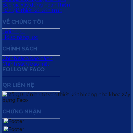
Báo giá xây dựng hoàn thiện
Báo giá thiết kế kiến trúc
VỀ CHÚNG TÔI
Giới thiệu
Hồ sơ năng lực
CHÍNH SÁCH
Chính sách bảo hành
Chính sách bảo mật
FOLLOW FACO
QR LIÊN HỆ
CHỨNG NHẬN