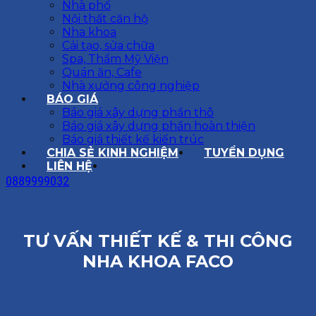
Nhà phố
Nội thất căn hộ
Nha khoa
Cải tạo, sửa chữa
Spa, Thẩm Mỹ Viện
Quán ăn, Cafe
Nhà xưởng công nghiệp
BÁO GIÁ
Báo giá xây dựng phần thô
Báo giá xây dựng phần hoàn thiện
Báo giá thiết kế kiến trúc
CHIA SẺ KINH NGHIỆM
TUYỂN DỤNG
LIÊN HỆ
0889999032
TƯ VẤN THIẾT KẾ & THI CÔNG
NHA KHOA FACO