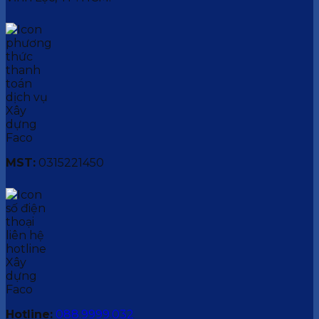
MST:
0315221450
Hotline:
088.9999.032