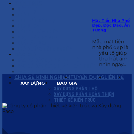
KIẾN TRÚC
BIỆT THỰ
NHÀ PHỐ
NỘI THẤT CĂN HỘ
Mặt Tiền Nhà Phố
Đẹp, Độc Đáo, Ấn
NHA KHOA
Tượng
CẢI TẠO, SỬA CHỮA
SPA, THẨM MỸ VIỆN
Mẫu mặt tiền
QUÁN ĂN, CAFE
nhà phố đẹp là
NHÀ XƯỞNG CÔNG NGHIỆP
yếu tố giúp
BÁO GIÁ
thu hút ánh
BÁO GIÁ XÂY DỰNG PHẦN THÔ
nhìn ngay...
BÁO GIÁ XÂY DỰNG PHẦN HOÀN THIỆN
BÁO GIÁ THIẾT KẾ KIẾN TRÚC
CHIA SẺ KINH NGHIỆM
TUYỂN DỤNG
LIÊN HỆ
XÂY DỰNG
BÁO GIÁ
XÂY DỰNG PHẦN THÔ
XÂY DỰNG PHẦN HOÀN THIỆN
THIẾT KẾ KIẾN TRÚC