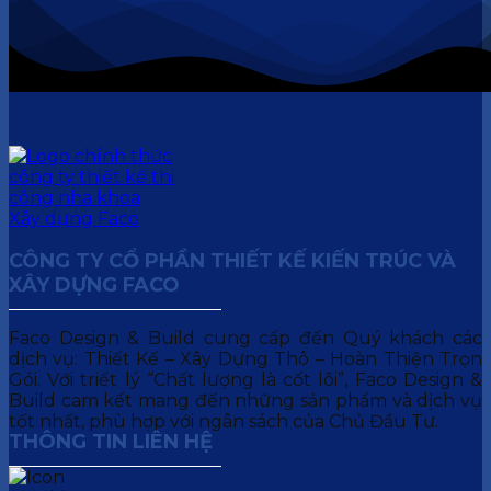
CÔNG TY CỔ PHẦN THIẾT KẾ KIẾN TRÚC VÀ
XÂY DỰNG FACO
Faco Design & Build cung cấp đến Quý khách các
dịch vụ: Thiết Kế – Xây Dựng Thô – Hoàn Thiện Trọn
Gói. Với triết lý “Chất lượng là cốt lõi”, Faco Design &
Build cam kết mang đến những sản phẩm và dịch vụ
tốt nhất, phù hợp với ngân sách của Chủ Đầu Tư.
THÔNG TIN LIÊN HỆ