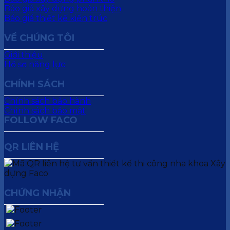
Báo giá xây dựng hoàn thiện
Báo giá thiết kế kiến trúc
VỀ CHÚNG TÔI
Giới thiệu
Hồ sơ năng lực
CHÍNH SÁCH
Chính sách bảo hành
Chính sách bảo mật
FOLLOW FACO
QR LIÊN HỆ
CHỨNG NHẬN