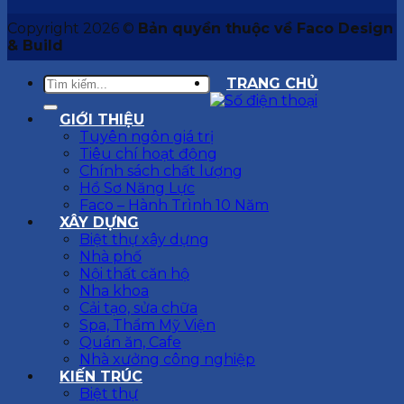
Copyright 2026 ©
Bản quyền thuộc về Faco Design
& Build
TRANG CHỦ
GIỚI THIỆU
Tuyên ngôn giá trị
Tiêu chí hoạt động
Chính sách chất lượng
Hồ Sơ Năng Lực
Faco – Hành Trình 10 Năm
XÂY DỰNG
Biệt thự xây dựng
Nhà phố
Nội thất căn hộ
Nha khoa
Cải tạo, sửa chữa
Spa, Thẩm Mỹ Viện
Quán ăn, Cafe
Nhà xưởng công nghiệp
KIẾN TRÚC
Biệt thự