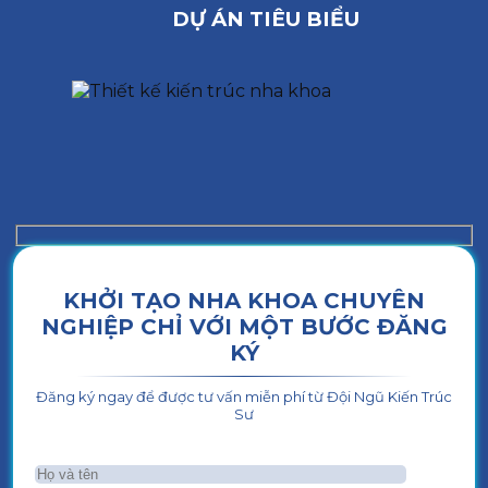
DỰ ÁN TIÊU BIỂU
KHỞI TẠO NHA KHOA CHUYÊN
NGHIỆP CHỈ VỚI MỘT BƯỚC ĐĂNG
KÝ
Đăng ký ngay để được tư vấn miễn phí từ Đội Ngũ Kiến Trúc
Sư