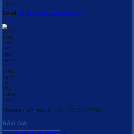
Email:
contact@xaydungfaco.vn
Thời gian làm việc: 8h – 12h ; 13h30 – 17h00
BÁO GIÁ
Báo giá xây dựng phần thô