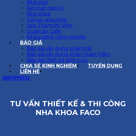
Nhà phố
Nội thất căn hộ
Nha khoa
Cải tạo, sửa chữa
Spa, Thẩm Mỹ Viện
Quán ăn, Cafe
Nhà xưởng công nghiệp
BÁO GIÁ
Báo giá xây dựng phần thô
Báo giá xây dựng phần hoàn thiện
Báo giá thiết kế kiến trúc
CHIA SẺ KINH NGHIỆM
TUYỂN DỤNG
LIÊN HỆ
0889999032
TƯ VẤN THIẾT KẾ & THI CÔNG
NHA KHOA FACO