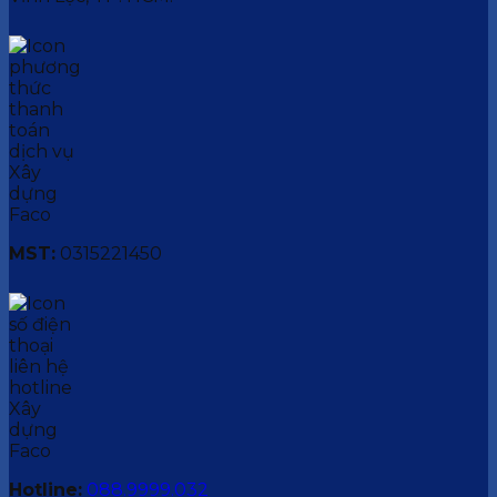
MST:
0315221450
Hotline:
088.9999.032