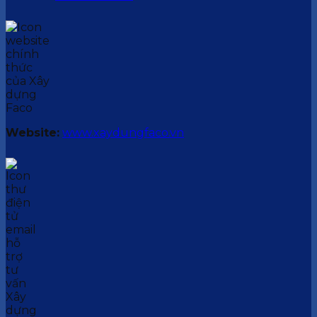
Website:
www.xaydungfaco.vn