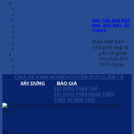
KIẾN TRÚC
BIỆT THỰ
NHÀ PHỐ
NỘI THẤT CĂN HỘ
Mặt Tiền Nhà Phố
Đẹp, Độc Đáo, Ấn
NHA KHOA
Tượng
CẢI TẠO, SỬA CHỮA
SPA, THẨM MỸ VIỆN
Mẫu mặt tiền
QUÁN ĂN, CAFE
nhà phố đẹp là
NHÀ XƯỞNG CÔNG NGHIỆP
yếu tố giúp
BÁO GIÁ
thu hút ánh
BÁO GIÁ XÂY DỰNG PHẦN THÔ
nhìn ngay...
BÁO GIÁ XÂY DỰNG PHẦN HOÀN THIỆN
BÁO GIÁ THIẾT KẾ KIẾN TRÚC
CHIA SẺ KINH NGHIỆM
TUYỂN DỤNG
LIÊN HỆ
XÂY DỰNG
BÁO GIÁ
XÂY DỰNG PHẦN THÔ
XÂY DỰNG PHẦN HOÀN THIỆN
THIẾT KẾ KIẾN TRÚC