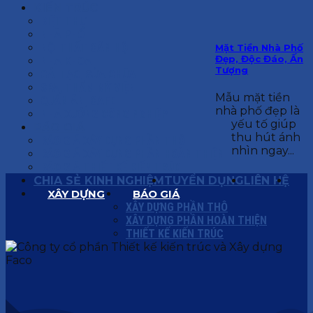
KIẾN TRÚC
BIỆT THỰ
NHÀ PHỐ
NỘI THẤT CĂN HỘ
Mặt Tiền Nhà Phố
Đẹp, Độc Đáo, Ấn
NHA KHOA
Tượng
CẢI TẠO, SỬA CHỮA
SPA, THẨM MỸ VIỆN
Mẫu mặt tiền
QUÁN ĂN, CAFE
nhà phố đẹp là
NHÀ XƯỞNG CÔNG NGHIỆP
yếu tố giúp
BÁO GIÁ
thu hút ánh
BÁO GIÁ XÂY DỰNG PHẦN THÔ
nhìn ngay...
BÁO GIÁ XÂY DỰNG PHẦN HOÀN THIỆN
BÁO GIÁ THIẾT KẾ KIẾN TRÚC
CHIA SẺ KINH NGHIỆM
TUYỂN DỤNG
LIÊN HỆ
XÂY DỰNG
BÁO GIÁ
XÂY DỰNG PHẦN THÔ
XÂY DỰNG PHẦN HOÀN THIỆN
THIẾT KẾ KIẾN TRÚC