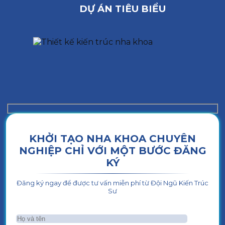
DỰ ÁN TIÊU BIỂU
KHỞI TẠO NHA KHOA CHUYÊN
NGHIỆP CHỈ VỚI MỘT BƯỚC ĐĂNG
KÝ
Đăng ký ngay để được tư vấn miễn phí từ Đội Ngũ Kiến Trúc
Sư