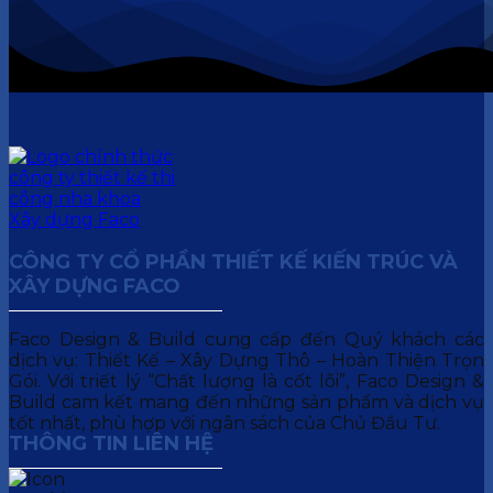
CÔNG TY CỔ PHẦN THIẾT KẾ KIẾN TRÚC VÀ
XÂY DỰNG FACO
Faco Design & Build cung cấp đến Quý khách các
dịch vụ: Thiết Kế – Xây Dựng Thô – Hoàn Thiện Trọn
Gói. Với triết lý “Chất lượng là cốt lõi”, Faco Design &
Build cam kết mang đến những sản phẩm và dịch vụ
tốt nhất, phù hợp với ngân sách của Chủ Đầu Tư.
THÔNG TIN LIÊN HỆ