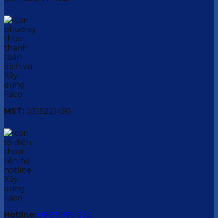
MST:
0315221450
Hotline:
088.9999.032