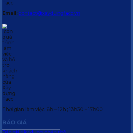
Email:
contact@xaydungfaco.vn
Thời gian làm việc: 8h – 12h ; 13h30 – 17h00
BÁO GIÁ
Báo giá xây dựng phần thô