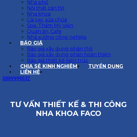
Nhà phố
Nội thất căn hộ
Nha khoa
Cải tạo, sửa chữa
Spa, Thẩm Mỹ Viện
Quán ăn, Cafe
Nhà xưởng công nghiệp
BÁO GIÁ
Báo giá xây dựng phần thô
Báo giá xây dựng phần hoàn thiện
Báo giá thiết kế kiến trúc
CHIA SẺ KINH NGHIỆM
TUYỂN DỤNG
LIÊN HỆ
0889999032
TƯ VẤN THIẾT KẾ & THI CÔNG
NHA KHOA FACO