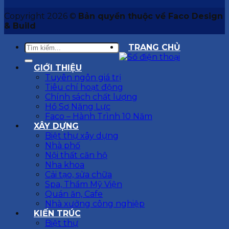
Copyright 2026 ©
Bản quyền thuộc về Faco Design
& Build
TRANG CHỦ
GIỚI THIỆU
Tuyên ngôn giá trị
Tiêu chí hoạt động
Chính sách chất lượng
Hồ Sơ Năng Lực
Faco – Hành Trình 10 Năm
XÂY DỰNG
Biệt thự xây dựng
Nhà phố
Nội thất căn hộ
Nha khoa
Cải tạo, sửa chữa
Spa, Thẩm Mỹ Viện
Quán ăn, Cafe
Nhà xưởng công nghiệp
KIẾN TRÚC
Biệt thự