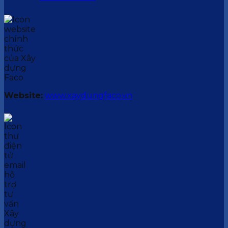
Website:
www.xaydungfaco.vn