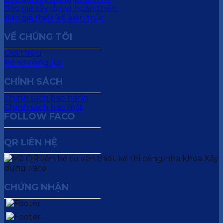
Báo giá xây dựng hoàn thiện
Báo giá thiết kế kiến trúc
VỀ CHÚNG TÔI
Giới thiệu
Hồ sơ năng lực
CHÍNH SÁCH
Chính sách bảo hành
Chính sách bảo mật
FOLLOW FACO
QR LIÊN HỆ
CHỨNG NHẬN