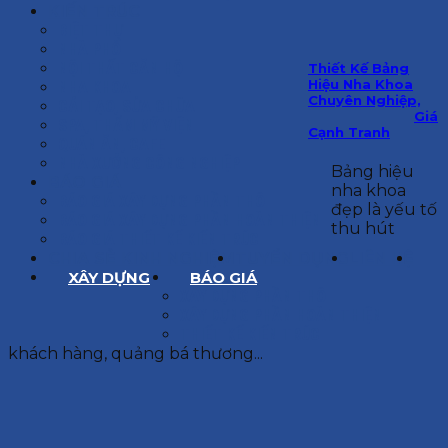
KIẾN TRÚC
BIỆT THỰ
NHÀ PHỐ
NỘI THẤT CĂN HỘ
Thiết Kế Bảng
Hiệu Nha Khoa
NHA KHOA
Chuyên Nghiệp,
CẢI TẠO, SỬA CHỮA
Giá
SPA, THẨM MỸ VIỆN
Cạnh Tranh
QUÁN ĂN, CAFE
NHÀ XƯỞNG CÔNG NGHIỆP
Bảng hiệu
BÁO GIÁ
nha khoa
BÁO GIÁ XÂY DỰNG PHẦN THÔ
đẹp là yếu tố
BÁO GIÁ XÂY DỰNG PHẦN HOÀN THIỆN
thu hút
BÁO GIÁ THIẾT KẾ KIẾN TRÚC
CHIA SẺ KINH NGHIỆM
TUYỂN DỤNG
LIÊN HỆ
XÂY DỰNG
BÁO GIÁ
XÂY DỰNG PHẦN THÔ
XÂY DỰNG PHẦN HOÀN THIỆN
THIẾT KẾ KIẾN TRÚC
khách hàng, quảng bá thương...