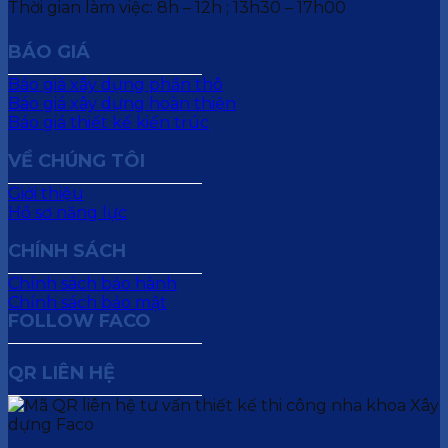
Thời gian làm việc: 8h – 12h ; 13h30 – 17h00
BÁO GIÁ
Báo giá xây dựng phần thô
Báo giá xây dựng hoàn thiện
Báo giá thiết kế kiến trúc
VỀ CHÚNG TÔI
Giới thiệu
Hồ sơ năng lực
CHÍNH SÁCH
Chính sách bảo hành
Chính sách bảo mật
FOLLOW FACO
QR LIÊN HỆ