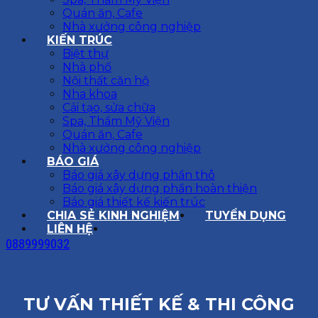
Quán ăn, Cafe
Nhà xưởng công nghiệp
KIẾN TRÚC
Biệt thự
Nhà phố
Nội thất căn hộ
Nha khoa
Cải tạo, sửa chữa
Spa, Thẩm Mỹ Viện
Quán ăn, Cafe
Nhà xưởng công nghiệp
BÁO GIÁ
Báo giá xây dựng phần thô
Báo giá xây dựng phần hoàn thiện
Báo giá thiết kế kiến trúc
CHIA SẺ KINH NGHIỆM
TUYỂN DỤNG
LIÊN HỆ
0889999032
TƯ VẤN THIẾT KẾ & THI CÔNG