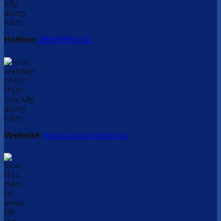
Hotline:
088.9999.032
Website:
www.xaydungfaco.vn