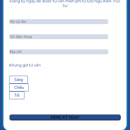
Đăng ký ngay để được tư vấn miễn phí từ Đội Ngũ Kiến Trúc
Sư
Khung giờ tư vấn
Sáng
Chiều
Tối