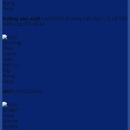
Xưởng sản xuất :
A4/ 5A10, Đường Liên Ấp 1 - 2, xã Tân
Vĩnh Lộc, TP. HCM.
MST:
0315221450