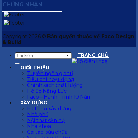
CHỨNG NHẬN
Copyright 2026 ©
Bản quyền thuộc về Faco Design
& Build
TRANG CHỦ
GIỚI THIỆU
Tuyên ngôn giá trị
Tiêu chí hoạt động
Chính sách chất lượng
Hồ Sơ Năng Lực
Faco – Hành Trình 10 Năm
XÂY DỰNG
Biệt thự xây dựng
Nhà phố
Nội thất căn hộ
Nha khoa
Cải tạo, sửa chữa
Spa, Thẩm Mỹ Viện