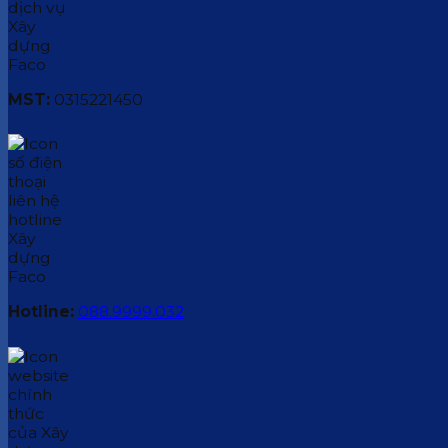
MST:
0315221450
Hotline:
088.9999.032