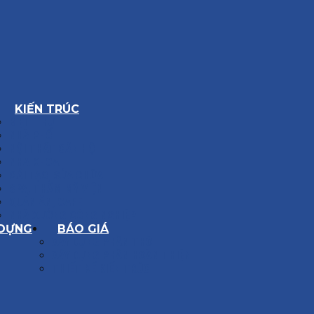
KIẾN TRÚC
BIỆT THỰ
NHÀ PHỐ
NỘI THẤT CĂN HỘ
NHA KHOA
CẢI TẠO, SỬA CHỮA
SPA, THẨM MỸ VIỆN
QUÁN ĂN, CAFE
NHÀ XƯỞNG CÔNG NGHIỆP
 DỰNG
BÁO GIÁ
XÂY DỰNG PHẦN THÔ
XÂY DỰNG PHẦN HOÀN THIỆN
THIẾT KẾ KIẾN TRÚC