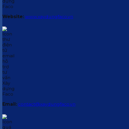
Website:
www.xaydungfaco.vn
Email:
contact@xaydungfaco.vn