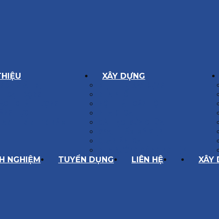
THIỆU
XÂY DỰNG
GÔN GIÁ TRỊ
BIỆT THỰ XÂY DỰNG
Í HOẠT ĐỘNG
NHÀ PHỐ
SÁCH CHẤT LƯỢNG
NỘI THẤT CĂN HỘ
ĂNG LỰC
NHA KHOA
HÀNH TRÌNH 10 NĂM
CẢI TẠO, SỬA CHỮA
SPA, THẨM MỸ VIỆN
QUÁN ĂN, CAFE
NHÀ XƯỞNG CÔNG NGHIỆP
NH NGHIỆM
TUYỂN DỤNG
LIÊN HỆ
XÂY