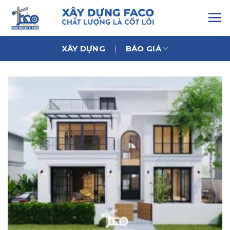
Chuyển
đến
nội
dung
XÂY DỰNG
BÁO GIÁ