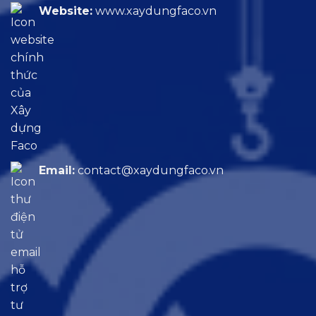
Website:
www.xaydungfaco.vn
Email:
contact@xaydungfaco.vn