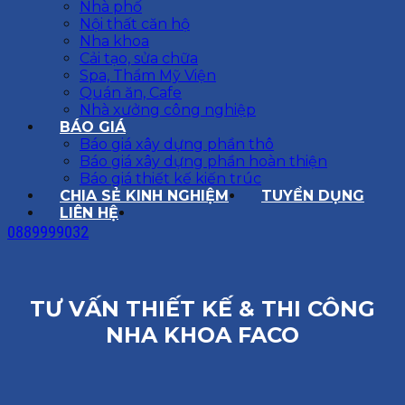
Nhà phố
Nội thất căn hộ
Nha khoa
Cải tạo, sửa chữa
Spa, Thẩm Mỹ Viện
Quán ăn, Cafe
Nhà xưởng công nghiệp
BÁO GIÁ
Báo giá xây dựng phần thô
Báo giá xây dựng phần hoàn thiện
Báo giá thiết kế kiến trúc
CHIA SẺ KINH NGHIỆM
TUYỂN DỤNG
LIÊN HỆ
0889999032
TƯ VẤN THIẾT KẾ & THI CÔNG
NHA KHOA FACO