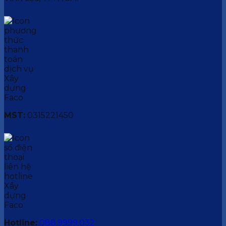
MST:
0315221450
Hotline:
088.9999.032