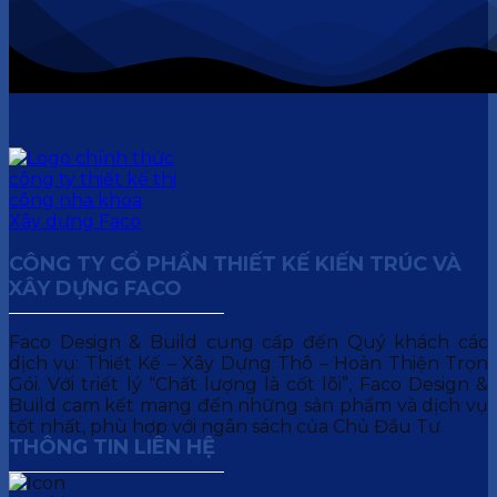
CÔNG TY CỔ PHẦN THIẾT KẾ KIẾN TRÚC VÀ
XÂY DỰNG FACO
Faco Design & Build cung cấp đến Quý khách các
dịch vụ: Thiết Kế – Xây Dựng Thô – Hoàn Thiện Trọn
Gói. Với triết lý “Chất lượng là cốt lõi”, Faco Design &
Build cam kết mang đến những sản phẩm và dịch vụ
tốt nhất, phù hợp với ngân sách của Chủ Đầu Tư.
THÔNG TIN LIÊN HỆ