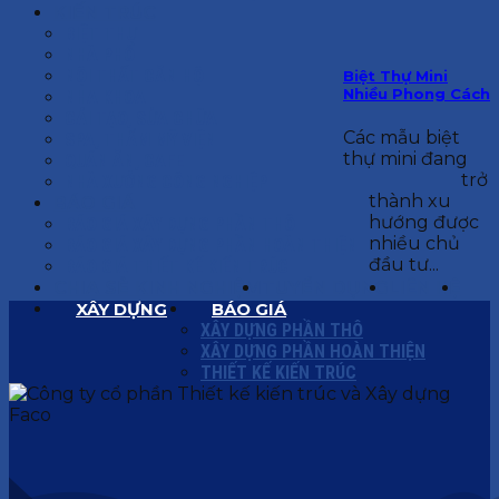
KIẾN TRÚC
BIỆT THỰ
NHÀ PHỐ
NỘI THẤT CĂN HỘ
Biệt Thự Mini
Nhiều Phong Cách
NHA KHOA
CẢI TẠO, SỬA CHỮA
Các mẫu biệt
SPA, THẨM MỸ VIỆN
thự mini đang
QUÁN ĂN, CAFE
trở
NHÀ XƯỞNG CÔNG NGHIỆP
thành xu
BÁO GIÁ
hướng được
BÁO GIÁ XÂY DỰNG PHẦN THÔ
nhiều chủ
BÁO GIÁ XÂY DỰNG PHẦN HOÀN THIỆN
đầu tư...
BÁO GIÁ THIẾT KẾ KIẾN TRÚC
CHIA SẺ KINH NGHIỆM
TUYỂN DỤNG
LIÊN HỆ
XÂY DỰNG
BÁO GIÁ
XÂY DỰNG PHẦN THÔ
XÂY DỰNG PHẦN HOÀN THIỆN
THIẾT KẾ KIẾN TRÚC