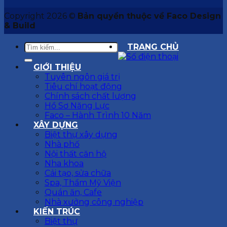
Copyright 2026 ©
Bản quyền thuộc về Faco Design
& Build
TRANG CHỦ
GIỚI THIỆU
Tuyên ngôn giá trị
Tiêu chí hoạt động
Chính sách chất lượng
Hồ Sơ Năng Lực
Faco – Hành Trình 10 Năm
XÂY DỰNG
Biệt thự xây dựng
Nhà phố
Nội thất căn hộ
Nha khoa
Cải tạo, sửa chữa
Spa, Thẩm Mỹ Viện
Quán ăn, Cafe
Nhà xưởng công nghiệp
KIẾN TRÚC
Biệt thự