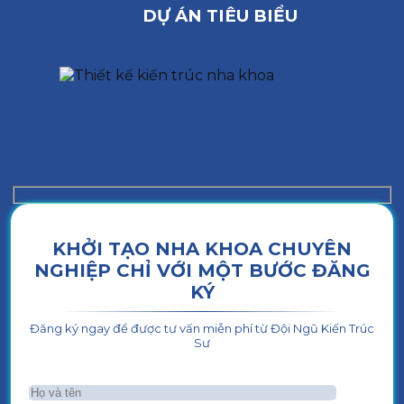
DỰ ÁN TIÊU BIỂU
KHỞI TẠO NHA KHOA CHUYÊN
NGHIỆP CHỈ VỚI MỘT BƯỚC ĐĂNG
KÝ
Đăng ký ngay để được tư vấn miễn phí từ Đội Ngũ Kiến Trúc
Sư