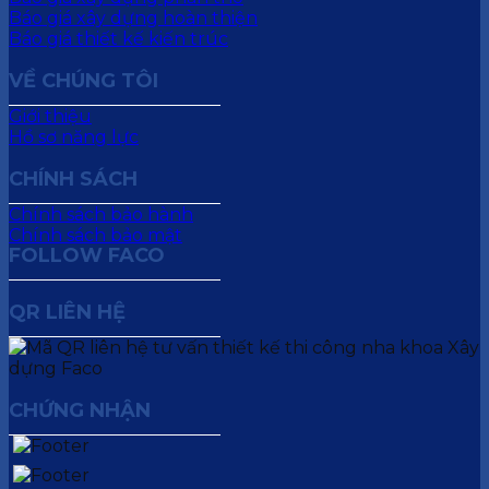
Báo giá xây dựng hoàn thiện
Báo giá thiết kế kiến trúc
VỀ CHÚNG TÔI
Giới thiệu
Hồ sơ năng lực
CHÍNH SÁCH
Chính sách bảo hành
Chính sách bảo mật
FOLLOW FACO
QR LIÊN HỆ
CHỨNG NHẬN