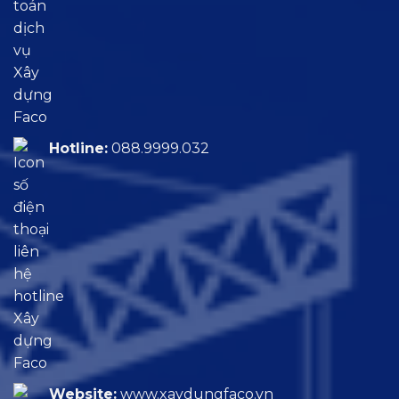
Hotline:
088.9999.032
Website:
www.xaydungfaco.vn