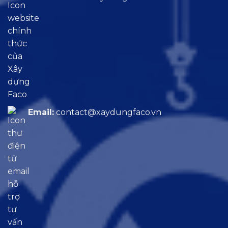
Email:
contact@xaydungfaco.vn