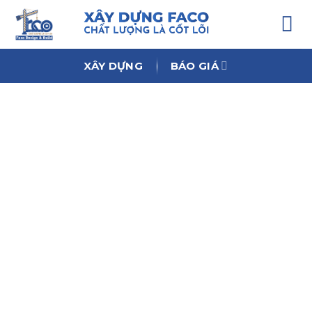
Chuyển
đến
nội
dung
XÂY DỰNG
BÁO GIÁ