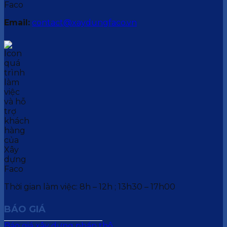
Email:
contact@xaydungfaco.vn
Thời gian làm việc: 8h – 12h ; 13h30 – 17h00
BÁO GIÁ
Báo giá xây dựng phần thô