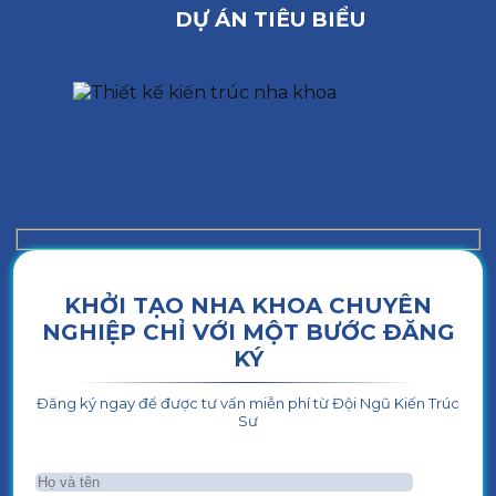
DỰ ÁN TIÊU BIỂU
KHỞI TẠO NHA KHOA CHUYÊN
NGHIỆP CHỈ VỚI MỘT BƯỚC ĐĂNG
KÝ
Đăng ký ngay để được tư vấn miễn phí từ Đội Ngũ Kiến Trúc
Sư