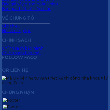
Báo giá xây dựng hoàn thiện
Báo giá thiết kế kiến trúc
VỀ CHÚNG TÔI
Giới thiệu
Hồ sơ năng lực
CHÍNH SÁCH
Chính sách bảo hành
Chính sách bảo mật
FOLLOW FACO
QR LIÊN HỆ
CHỨNG NHẬN