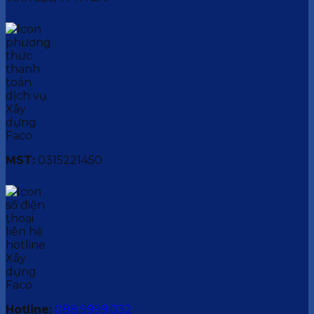
MST:
0315221450
Hotline:
088.9999.032