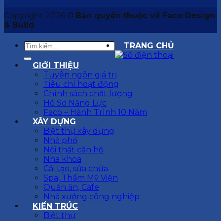
Copyright 2026 ©
Bản quyền thuộc về Faco Design
& Build
TRANG CHỦ
GIỚI THIỆU
Tuyên ngôn giá trị
Tiêu chí hoạt động
Chính sách chất lượng
Hồ Sơ Năng Lực
Faco – Hành Trình 10 Năm
XÂY DỰNG
Biệt thự xây dựng
Nhà phố
Nội thất căn hộ
Nha khoa
Cải tạo, sửa chữa
Spa, Thẩm Mỹ Viện
Quán ăn, Cafe
Nhà xưởng công nghiệp
KIẾN TRÚC
Biệt thự