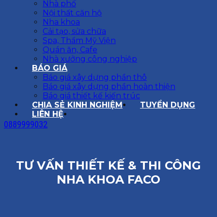
Nhà phố
Nội thất căn hộ
Nha khoa
Cải tạo, sửa chữa
Spa, Thẩm Mỹ Viện
Quán ăn, Cafe
Nhà xưởng công nghiệp
BÁO GIÁ
Báo giá xây dựng phần thô
Báo giá xây dựng phần hoàn thiện
Báo giá thiết kế kiến trúc
CHIA SẺ KINH NGHIỆM
TUYỂN DỤNG
LIÊN HỆ
0889999032
TƯ VẤN THIẾT KẾ & THI CÔNG
NHA KHOA FACO