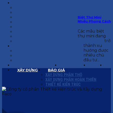
KIẾN TRÚC
BIỆT THỰ
NHÀ PHỐ
NỘI THẤT CĂN HỘ
Biệt Thự Mini
Nhiều Phong Cách
NHA KHOA
CẢI TẠO, SỬA CHỮA
Các mẫu biệt
SPA, THẨM MỸ VIỆN
thự mini đang
QUÁN ĂN, CAFE
trở
NHÀ XƯỞNG CÔNG NGHIỆP
thành xu
BÁO GIÁ
hướng được
BÁO GIÁ XÂY DỰNG PHẦN THÔ
nhiều chủ
BÁO GIÁ XÂY DỰNG PHẦN HOÀN THIỆN
đầu tư...
BÁO GIÁ THIẾT KẾ KIẾN TRÚC
CHIA SẺ KINH NGHIỆM
TUYỂN DỤNG
LIÊN HỆ
XÂY DỰNG
BÁO GIÁ
XÂY DỰNG PHẦN THÔ
XÂY DỰNG PHẦN HOÀN THIỆN
THIẾT KẾ KIẾN TRÚC