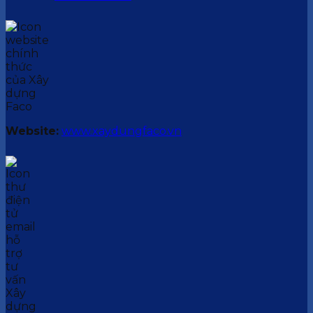
Website:
www.xaydungfaco.vn