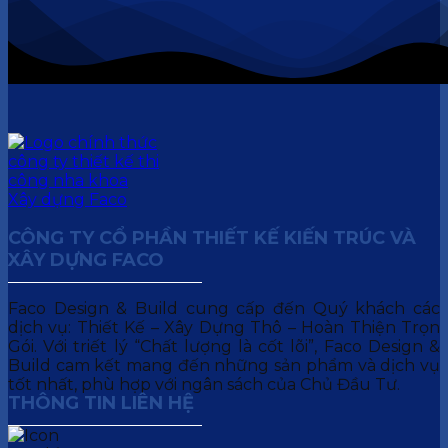
CÔNG TY CỔ PHẦN THIẾT KẾ KIẾN TRÚC VÀ
XÂY DỰNG FACO
Faco Design & Build cung cấp đến Quý khách các
dịch vụ: Thiết Kế – Xây Dựng Thô – Hoàn Thiện Trọn
Gói. Với triết lý “Chất lượng là cốt lõi”, Faco Design &
Build cam kết mang đến những sản phẩm và dịch vụ
tốt nhất, phù hợp với ngân sách của Chủ Đầu Tư.
THÔNG TIN LIÊN HỆ