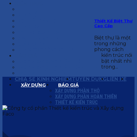
KIẾN TRÚC
BIỆT THỰ
NHÀ PHỐ
NỘI THẤT CĂN HỘ
Thiết Kế Biệt Thự
Cao Cấp
NHA KHOA
CẢI TẠO, SỬA CHỮA
Biệt thự là một
SPA, THẨM MỸ VIỆN
trong những
QUÁN ĂN, CAFE
phong cách
NHÀ XƯỞNG CÔNG NGHIỆP
kiến trúc nổi
BÁO GIÁ
bật nhất nhì
BÁO GIÁ XÂY DỰNG PHẦN THÔ
trong...
BÁO GIÁ XÂY DỰNG PHẦN HOÀN THIỆN
BÁO GIÁ THIẾT KẾ KIẾN TRÚC
CHIA SẺ KINH NGHIỆM
TUYỂN DỤNG
LIÊN HỆ
XÂY DỰNG
BÁO GIÁ
XÂY DỰNG PHẦN THÔ
XÂY DỰNG PHẦN HOÀN THIỆN
THIẾT KẾ KIẾN TRÚC