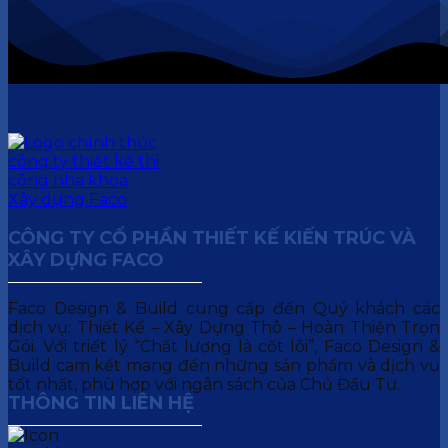
CÔNG TY CỔ PHẦN THIẾT KẾ KIẾN TRÚC VÀ
XÂY DỰNG FACO
Faco Design & Build cung cấp đến Quý khách các
dịch vụ: Thiết Kế – Xây Dựng Thô – Hoàn Thiện Trọn
Gói. Với triết lý “Chất lượng là cốt lõi”, Faco Design &
Build cam kết mang đến những sản phẩm và dịch vụ
tốt nhất, phù hợp với ngân sách của Chủ Đầu Tư.
THÔNG TIN LIÊN HỆ