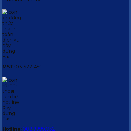
MST:
0315221450
Hotline:
088.9999.032