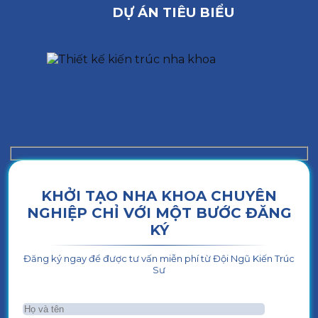
DỰ ÁN TIÊU BIỂU
KHỞI TẠO NHA KHOA CHUYÊN
NGHIỆP CHỈ VỚI MỘT BƯỚC ĐĂNG
KÝ
Đăng ký ngay để được tư vấn miễn phí từ Đội Ngũ Kiến Trúc
Sư