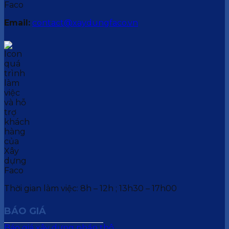
Email:
contact@xaydungfaco.vn
Thời gian làm việc: 8h – 12h ; 13h30 – 17h00
BÁO GIÁ
Báo giá xây dựng phần thô