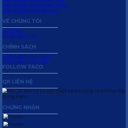
Báo giá xây dựng hoàn thiện
Báo giá thiết kế kiến trúc
VỀ CHÚNG TÔI
Giới thiệu
Hồ sơ năng lực
CHÍNH SÁCH
Chính sách bảo hành
Chính sách bảo mật
FOLLOW FACO
QR LIÊN HỆ
CHỨNG NHẬN