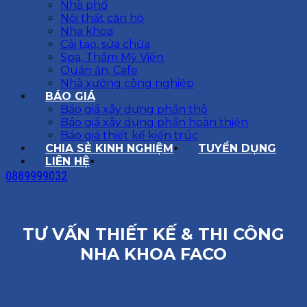
Nhà phố
Nội thất căn hộ
Nha khoa
Cải tạo, sửa chữa
Spa, Thẩm Mỹ Viện
Quán ăn, Cafe
Nhà xưởng công nghiệp
BÁO GIÁ
Báo giá xây dựng phần thô
Báo giá xây dựng phần hoàn thiện
Báo giá thiết kế kiến trúc
CHIA SẺ KINH NGHIỆM
TUYỂN DỤNG
LIÊN HỆ
0889999032
TƯ VẤN THIẾT KẾ & THI CÔNG
NHA KHOA FACO