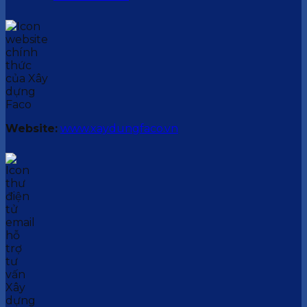
Website:
www.xaydungfaco.vn