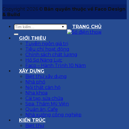
Copyright 2026 ©
Bản quyền thuộc về Faco Design
& Build
TRANG CHỦ
GIỚI THIỆU
Tuyên ngôn giá trị
Tiêu chí hoạt động
Chính sách chất lượng
Hồ Sơ Năng Lực
Faco – Hành Trình 10 Năm
XÂY DỰNG
Biệt thự xây dựng
Nhà phố
Nội thất căn hộ
Nha khoa
Cải tạo, sửa chữa
Spa, Thẩm Mỹ Viện
Quán ăn, Cafe
Nhà xưởng công nghiệp
KIẾN TRÚC
Biệt thự