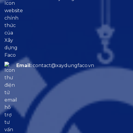
Email:
contact@xaydungfaco.vn