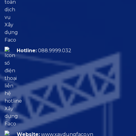
Hotline:
088.9999.032
Website:
www.xaydungfaco.vn