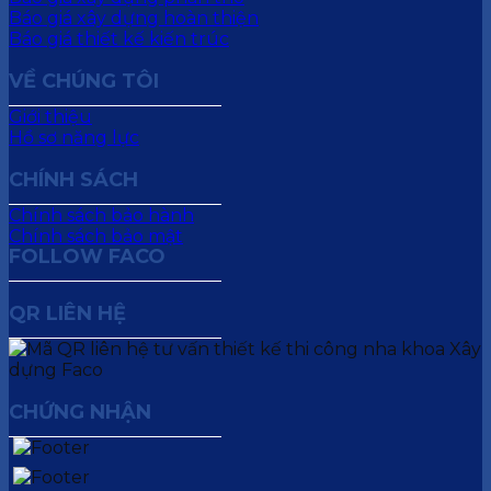
Báo giá xây dựng hoàn thiện
Báo giá thiết kế kiến trúc
VỀ CHÚNG TÔI
Giới thiệu
Hồ sơ năng lực
CHÍNH SÁCH
Chính sách bảo hành
Chính sách bảo mật
FOLLOW FACO
QR LIÊN HỆ
CHỨNG NHẬN