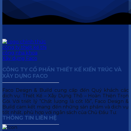
CÔNG TY CỔ PHẦN THIẾT KẾ KIẾN TRÚC VÀ
XÂY DỰNG FACO
Faco Design & Build cung cấp đến Quý khách các
dịch vụ: Thiết Kế – Xây Dựng Thô – Hoàn Thiện Trọn
Gói. Với triết lý “Chất lượng là cốt lõi”, Faco Design &
Build cam kết mang đến những sản phẩm và dịch vụ
tốt nhất, phù hợp với ngân sách của Chủ Đầu Tư.
THÔNG TIN LIÊN HỆ