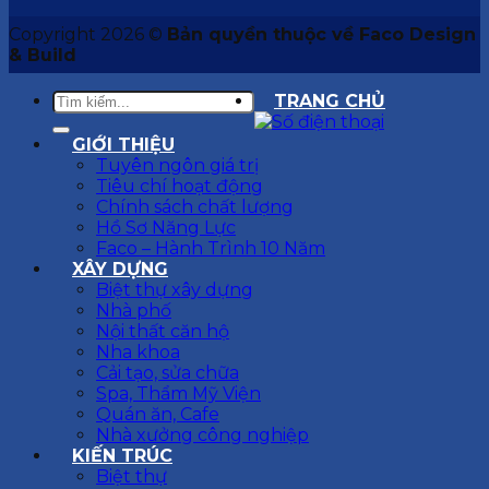
Copyright 2026 ©
Bản quyền thuộc về Faco Design
& Build
TRANG CHỦ
GIỚI THIỆU
Tuyên ngôn giá trị
Tiêu chí hoạt động
Chính sách chất lượng
Hồ Sơ Năng Lực
Faco – Hành Trình 10 Năm
XÂY DỰNG
Biệt thự xây dựng
Nhà phố
Nội thất căn hộ
Nha khoa
Cải tạo, sửa chữa
Spa, Thẩm Mỹ Viện
Quán ăn, Cafe
Nhà xưởng công nghiệp
KIẾN TRÚC
Biệt thự