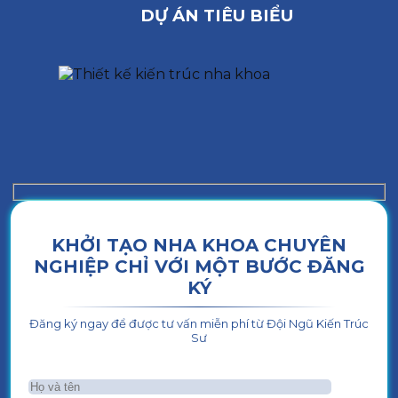
DỰ ÁN TIÊU BIỂU
KHỞI TẠO NHA KHOA CHUYÊN
NGHIỆP CHỈ VỚI MỘT BƯỚC ĐĂNG
KÝ
Đăng ký ngay để được tư vấn miễn phí từ Đội Ngũ Kiến Trúc
Sư