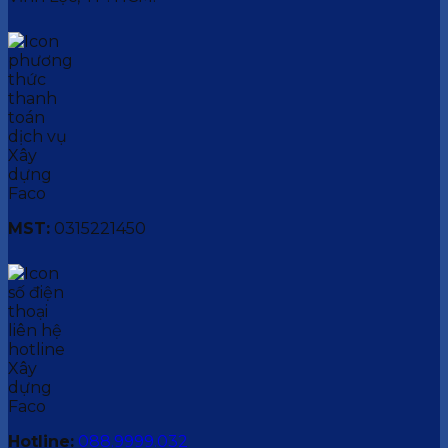
MST:
0315221450
Hotline:
088.9999.032