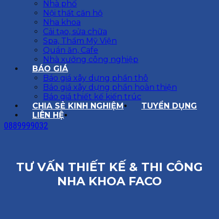
Nhà phố
Nội thất căn hộ
Nha khoa
Cải tạo, sửa chữa
Spa, Thẩm Mỹ Viện
Quán ăn, Cafe
Nhà xưởng công nghiệp
BÁO GIÁ
Báo giá xây dựng phần thô
Báo giá xây dựng phần hoàn thiện
Báo giá thiết kế kiến trúc
CHIA SẺ KINH NGHIỆM
TUYỂN DỤNG
LIÊN HỆ
0889999032
TƯ VẤN THIẾT KẾ & THI CÔNG
NHA KHOA FACO