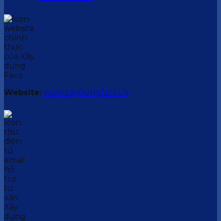
Website:
www.xaydungfaco.vn