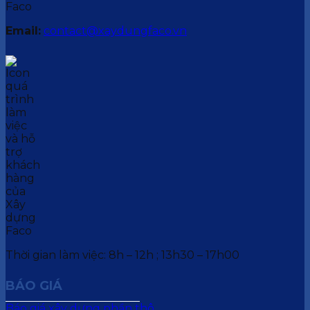
Email:
contact@xaydungfaco.vn
Thời gian làm việc: 8h – 12h ; 13h30 – 17h00
BÁO GIÁ
Báo giá xây dựng phần thô