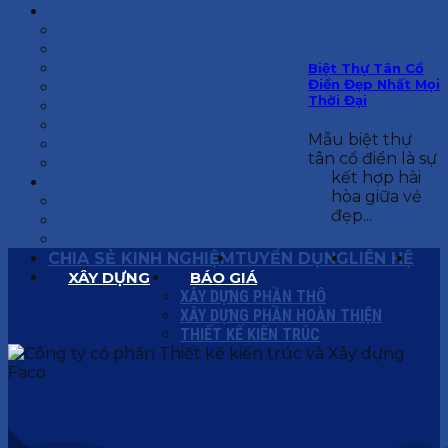
KIẾN TRÚC
BIỆT THỰ
NHÀ PHỐ
NỘI THẤT CĂN HỘ
Biệt Thự Tân Cổ
Điển Đẹp Nhất Mọi
NHA KHOA
Thời Đại
CẢI TẠO, SỬA CHỮA
SPA, THẨM MỸ VIỆN
Mẫu biệt thự
QUÁN ĂN, CAFE
tân cổ điển là sự
NHÀ XƯỞNG CÔNG NGHIỆP
kết hợp hài
BÁO GIÁ
hòa giữa vẻ
BÁO GIÁ XÂY DỰNG PHẦN THÔ
đẹp...
BÁO GIÁ XÂY DỰNG PHẦN HOÀN THIỆN
BÁO GIÁ THIẾT KẾ KIẾN TRÚC
CHIA SẺ KINH NGHIỆM
TUYỂN DỤNG
LIÊN HỆ
XÂY DỰNG
BÁO GIÁ
XÂY DỰNG PHẦN THÔ
XÂY DỰNG PHẦN HOÀN THIỆN
THIẾT KẾ KIẾN TRÚC