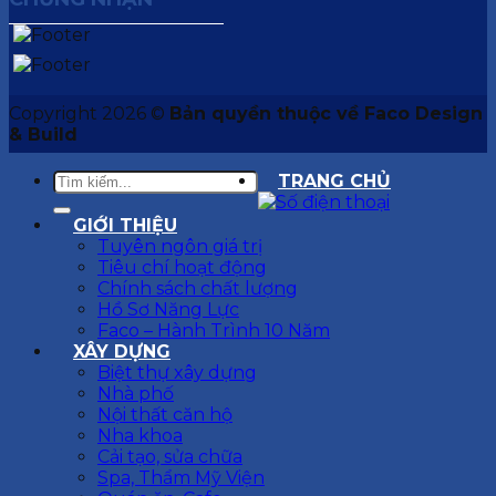
Copyright 2026 ©
Bản quyền thuộc về Faco Design
& Build
TRANG CHỦ
GIỚI THIỆU
Tuyên ngôn giá trị
Tiêu chí hoạt động
Chính sách chất lượng
Hồ Sơ Năng Lực
Faco – Hành Trình 10 Năm
XÂY DỰNG
Biệt thự xây dựng
Nhà phố
Nội thất căn hộ
Nha khoa
Cải tạo, sửa chữa
Spa, Thẩm Mỹ Viện