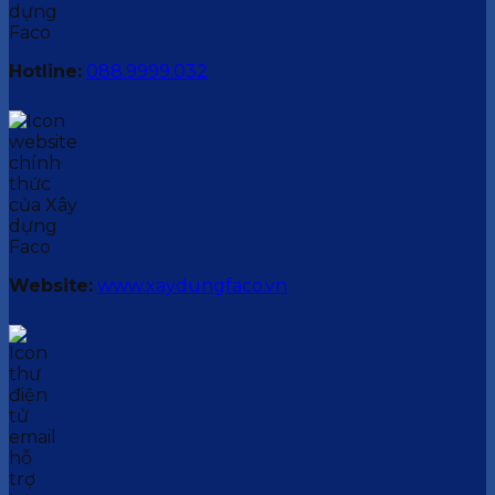
Hotline:
088.9999.032
Website:
www.xaydungfaco.vn