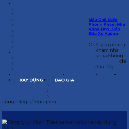
KIẾN TRÚC
BIỆT THỰ
NHÀ PHỐ
NỘI THẤT CĂN HỘ
Mẫu Ghế Sofa
Phòng Khám Nha
NHA KHOA
Khoa Đẹp, Đón
CẢI TẠO, SỬA CHỮA
Đầu Xu Hướng
SPA, THẨM MỸ VIỆN
QUÁN ĂN, CAFE
Ghế sofa phòng
NHÀ XƯỞNG CÔNG NGHIỆP
khám nha
BÁO GIÁ
khoa không
BÁO GIÁ XÂY DỰNG PHẦN THÔ
chỉ
BÁO GIÁ XÂY DỰNG PHẦN HOÀN THIỆN
đáp ứng
BÁO GIÁ THIẾT KẾ KIẾN TRÚC
CHIA SẺ KINH NGHIỆM
TUYỂN DỤNG
LIÊN HỆ
XÂY DỰNG
BÁO GIÁ
XÂY DỰNG PHẦN THÔ
XÂY DỰNG PHẦN HOÀN THIỆN
THIẾT KẾ KIẾN TRÚC
công năng sử dụng mà...