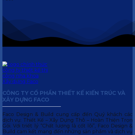
CÔNG TY CỔ PHẦN THIẾT KẾ KIẾN TRÚC VÀ
XÂY DỰNG FACO
Faco Design & Build cung cấp đến Quý khách các
dịch vụ: Thiết Kế – Xây Dựng Thô – Hoàn Thiện Trọn
Gói. Với triết lý “Chất lượng là cốt lõi”, Faco Design &
Build cam kết mang đến những sản phẩm và dịch vụ