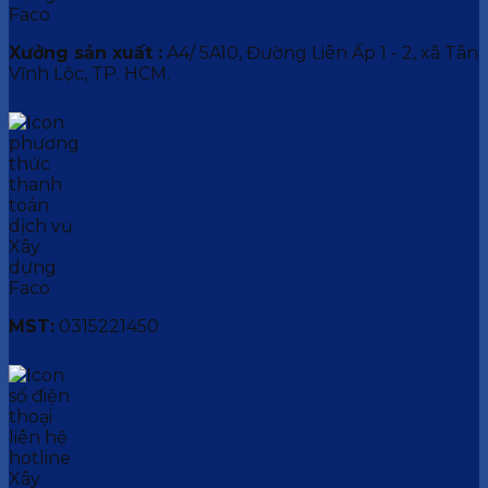
Xưởng sản xuất :
A4/ 5A10, Đường Liên Ấp 1 - 2, xã Tân
Vĩnh Lộc, TP. HCM.
MST:
0315221450