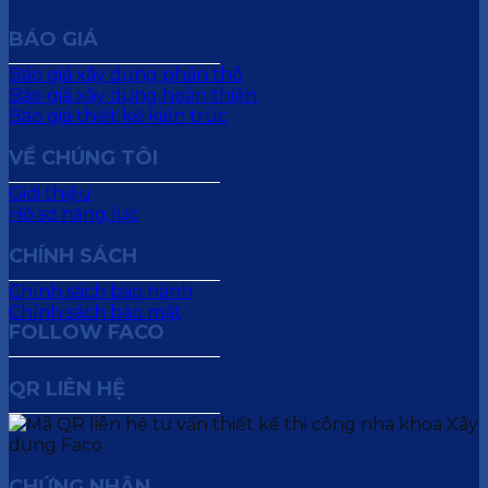
BÁO GIÁ
Báo giá xây dựng phần thô
Báo giá xây dựng hoàn thiện
Báo giá thiết kế kiến trúc
VỀ CHÚNG TÔI
Giới thiệu
Hồ sơ năng lực
CHÍNH SÁCH
Chính sách bảo hành
Chính sách bảo mật
FOLLOW FACO
QR LIÊN HỆ
CHỨNG NHẬN