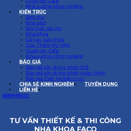
Quán ăn, Cafe
Nhà xưởng công nghiệp
KIẾN TRÚC
Biệt thự
Nhà phố
Nội thất căn hộ
Nha khoa
Cải tạo, sửa chữa
Spa, Thẩm Mỹ Viện
Quán ăn, Cafe
Nhà xưởng công nghiệp
BÁO GIÁ
Báo giá xây dựng phần thô
Báo giá xây dựng phần hoàn thiện
Báo giá thiết kế kiến trúc
CHIA SẺ KINH NGHIỆM
TUYỂN DỤNG
LIÊN HỆ
0889999032
TƯ VẤN THIẾT KẾ & THI CÔNG
NHA KHOA FACO