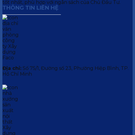
tốt nhất, phù hợp với ngân sách của Chủ Đầu Tư.
THÔNG TIN LIÊN HỆ
Địa chỉ:
Số 75/1, Đường số 23, Phường Hiệp Bình, TP.
Hồ Chí Minh