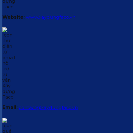
Website:
www.xaydungfaco.vn
Email:
contact@xaydungfaco.vn