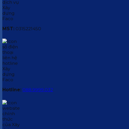
MST:
0315221450
Hotline:
088.9999.032