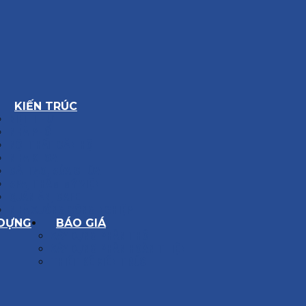
KIẾN TRÚC
BIỆT THỰ
NHÀ PHỐ
NỘI THẤT CĂN HỘ
NHA KHOA
CẢI TẠO, SỬA CHỮA
SPA, THẨM MỸ VIỆN
QUÁN ĂN, CAFE
NHÀ XƯỞNG CÔNG NGHIỆP
 DỰNG
BÁO GIÁ
XÂY DỰNG PHẦN THÔ
XÂY DỰNG PHẦN HOÀN THIỆN
THIẾT KẾ KIẾN TRÚC