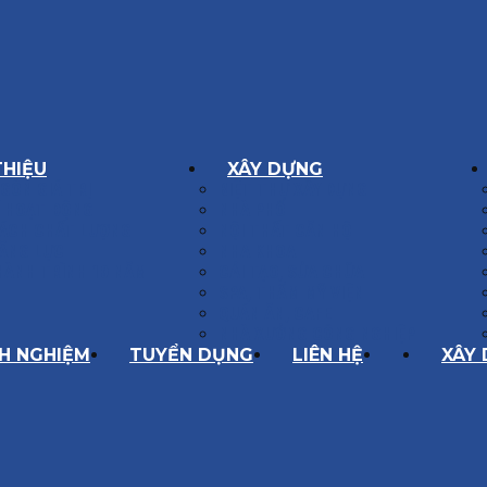
THIỆU
XÂY DỰNG
GÔN GIÁ TRỊ
BIỆT THỰ XÂY DỰNG
Í HOẠT ĐỘNG
NHÀ PHỐ
SÁCH CHẤT LƯỢNG
NỘI THẤT CĂN HỘ
ĂNG LỰC
NHA KHOA
HÀNH TRÌNH 10 NĂM
CẢI TẠO, SỬA CHỮA
SPA, THẨM MỸ VIỆN
QUÁN ĂN, CAFE
NHÀ XƯỞNG CÔNG NGHIỆP
NH NGHIỆM
TUYỂN DỤNG
LIÊN HỆ
XÂY