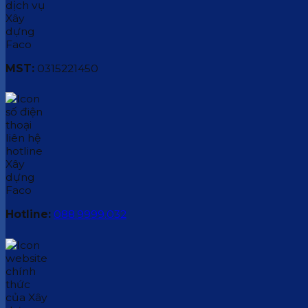
MST:
0315221450
Hotline:
088.9999.032