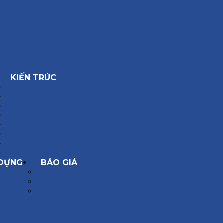
KIẾN TRÚC
BIỆT THỰ
NHÀ PHỐ
NỘI THẤT CĂN HỘ
NHA KHOA
CẢI TẠO, SỬA CHỮA
SPA, THẨM MỸ VIỆN
QUÁN ĂN, CAFE
NHÀ XƯỞNG CÔNG NGHIỆP
 DỰNG
BÁO GIÁ
XÂY DỰNG PHẦN THÔ
XÂY DỰNG PHẦN HOÀN THIỆN
THIẾT KẾ KIẾN TRÚC