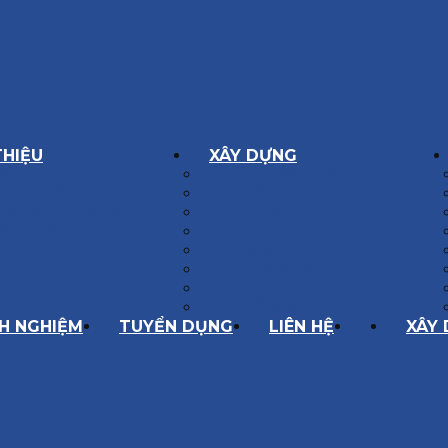
THIỆU
XÂY DỰNG
GÔN GIÁ TRỊ
BIỆT THỰ XÂY DỰNG
Í HOẠT ĐỘNG
NHÀ PHỐ
SÁCH CHẤT LƯỢNG
NỘI THẤT CĂN HỘ
ĂNG LỰC
NHA KHOA
HÀNH TRÌNH 10 NĂM
CẢI TẠO, SỬA CHỮA
SPA, THẨM MỸ VIỆN
QUÁN ĂN, CAFE
NHÀ XƯỞNG CÔNG NGHIỆP
NH NGHIỆM
TUYỂN DỤNG
LIÊN HỆ
XÂY