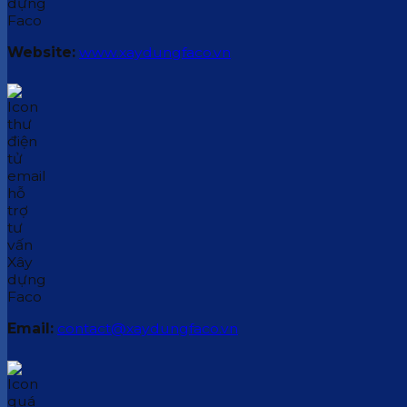
Website:
www.xaydungfaco.vn
Email:
contact@xaydungfaco.vn