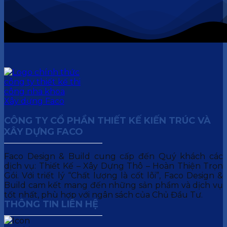
CÔNG TY CỔ PHẦN THIẾT KẾ KIẾN TRÚC VÀ
XÂY DỰNG FACO
Faco Design & Build cung cấp đến Quý khách các
dịch vụ: Thiết Kế – Xây Dựng Thô – Hoàn Thiện Trọn
Gói. Với triết lý “Chất lượng là cốt lõi”, Faco Design &
Build cam kết mang đến những sản phẩm và dịch vụ
tốt nhất, phù hợp với ngân sách của Chủ Đầu Tư.
THÔNG TIN LIÊN HỆ