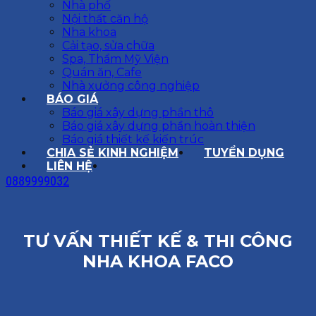
Nhà phố
Nội thất căn hộ
Nha khoa
Cải tạo, sửa chữa
Spa, Thẩm Mỹ Viện
Quán ăn, Cafe
Nhà xưởng công nghiệp
BÁO GIÁ
Báo giá xây dựng phần thô
Báo giá xây dựng phần hoàn thiện
Báo giá thiết kế kiến trúc
CHIA SẺ KINH NGHIỆM
TUYỂN DỤNG
LIÊN HỆ
0889999032
TƯ VẤN THIẾT KẾ & THI CÔNG
NHA KHOA FACO