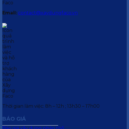
Email:
contact@xaydungfaco.vn
Thời gian làm việc: 8h – 12h ; 13h30 – 17h00
BÁO GIÁ
Báo giá xây dựng phần thô