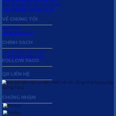
Báo giá xây dựng hoàn thiện
Báo giá thiết kế kiến trúc
VỀ CHÚNG TÔI
Giới thiệu
Hồ sơ năng lực
CHÍNH SÁCH
Chính sách bảo hành
Chính sách bảo mật
FOLLOW FACO
QR LIÊN HỆ
CHỨNG NHẬN