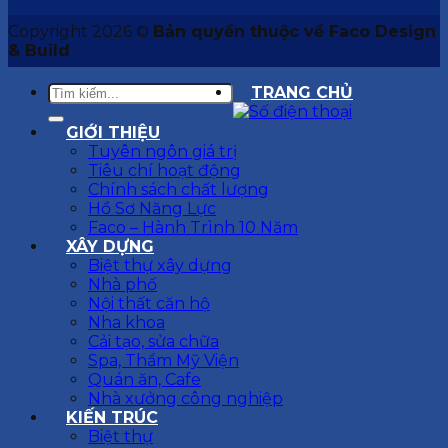
Copyright 2026 ©
Bản quyền thuộc về Faco Design
& Build
TRANG CHỦ
GIỚI THIỆU
Tuyên ngôn giá trị
Tiêu chí hoạt động
Chính sách chất lượng
Hồ Sơ Năng Lực
Faco – Hành Trình 10 Năm
XÂY DỰNG
Biệt thự xây dựng
Nhà phố
Nội thất căn hộ
Nha khoa
Cải tạo, sửa chữa
Spa, Thẩm Mỹ Viện
Quán ăn, Cafe
Nhà xưởng công nghiệp
KIẾN TRÚC
Biệt thự