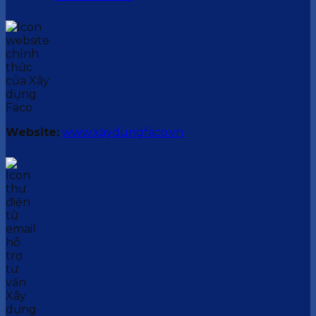
Website:
www.xaydungfaco.vn