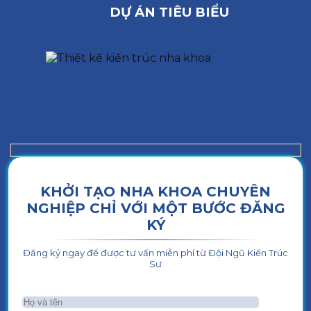
DỰ ÁN TIÊU BIỂU
KHỞI TẠO NHA KHOA CHUYÊN
NGHIỆP CHỈ VỚI MỘT BƯỚC ĐĂNG
KÝ
Đăng ký ngay để được tư vấn miễn phí từ Đội Ngũ Kiến Trúc
Sư