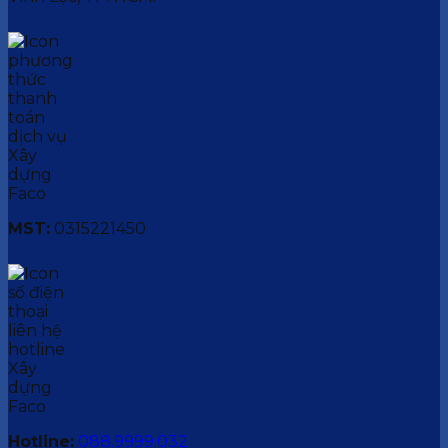
MST:
0315221450
Hotline:
088.9999.032