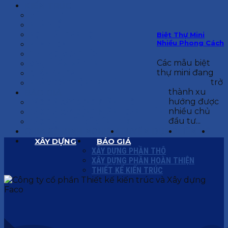
KIẾN TRÚC
BIỆT THỰ
NHÀ PHỐ
NỘI THẤT CĂN HỘ
Biệt Thự Mini
Nhiều Phong Cách
NHA KHOA
CẢI TẠO, SỬA CHỮA
Các mẫu biệt
SPA, THẨM MỸ VIỆN
thự mini đang
QUÁN ĂN, CAFE
trở
NHÀ XƯỞNG CÔNG NGHIỆP
thành xu
BÁO GIÁ
hướng được
BÁO GIÁ XÂY DỰNG PHẦN THÔ
nhiều chủ
BÁO GIÁ XÂY DỰNG PHẦN HOÀN THIỆN
đầu tư...
BÁO GIÁ THIẾT KẾ KIẾN TRÚC
CHIA SẺ KINH NGHIỆM
TUYỂN DỤNG
LIÊN HỆ
XÂY DỰNG
BÁO GIÁ
XÂY DỰNG PHẦN THÔ
XÂY DỰNG PHẦN HOÀN THIỆN
THIẾT KẾ KIẾN TRÚC