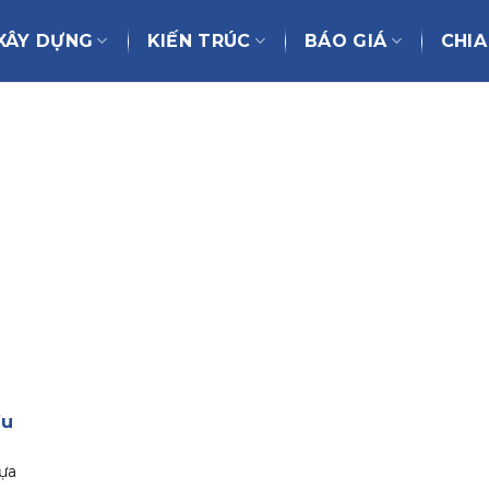
XÂY DỰNG
KIẾN TRÚC
BÁO GIÁ
CHIA
ầu
lựa