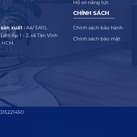
Hồ sơ năng lực
CHÍNH SÁCH
Chính sách bảo hành
sản xuất :
A4/ 5A10,
iên Ấp 1 - 2, xã Tân Vĩnh
Chính sách bảo mật
. HCM.
315221450