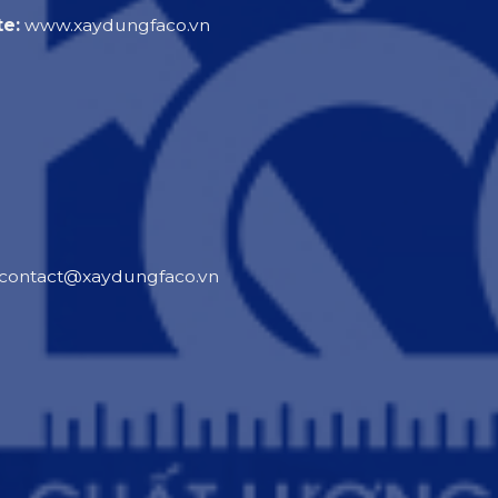
e:
www.xaydungfaco.vn
contact@xaydungfaco.vn