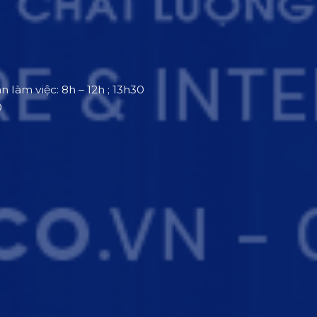
an làm việc: 8h – 12h ; 13h30
0