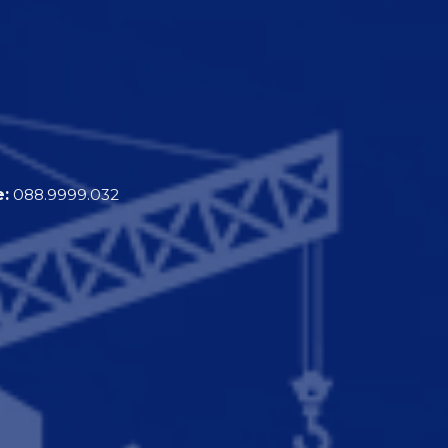
e:
088.9999.032