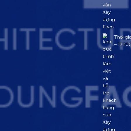
Thời gi
– 17h0