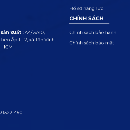
Hồ sơ năng lực
CHÍNH SÁCH
Chính sách bảo hành
sản xuất :
A4/ 5A10,
iên Ấp 1 - 2, xã Tân Vĩnh
Chính sách bảo mật
. HCM.
315221450