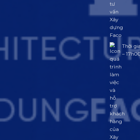
Thời gi
– 17h0