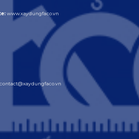
e:
www.xaydungfaco.vn
contact@xaydungfaco.vn