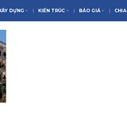
XÂY DỰNG
KIẾN TRÚC
BÁO GIÁ
CHIA