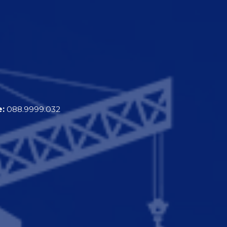
e:
088.9999.032