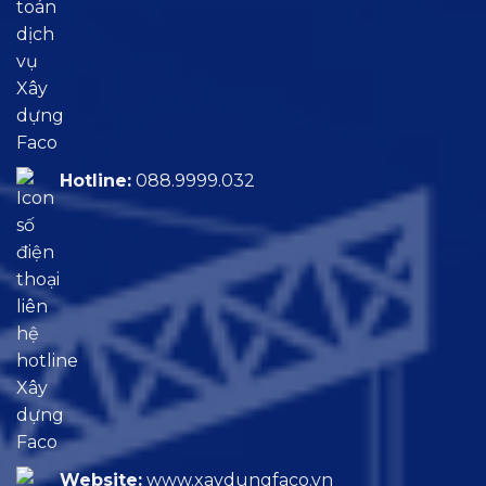
Hotline:
088.9999.032
Website:
www.xaydungfaco.vn