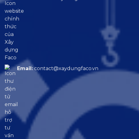
Email:
contact@xaydungfaco.vn