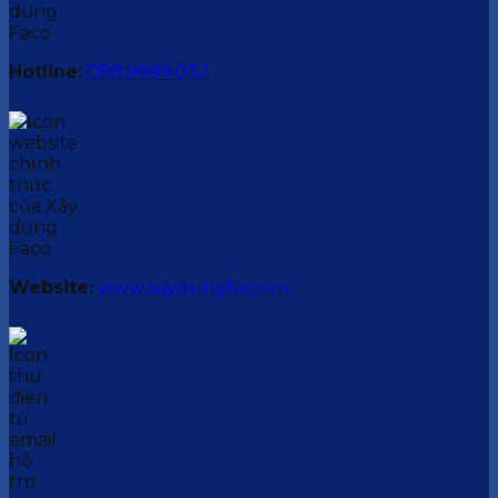
Hotline:
088.9999.032
Website:
www.xaydungfaco.vn