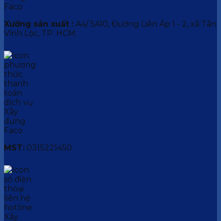
Xưởng sản xuất :
A4/ 5A10, Đường Liên Ấp 1 - 2, xã Tân
Vĩnh Lộc, TP. HCM.
MST:
0315221450