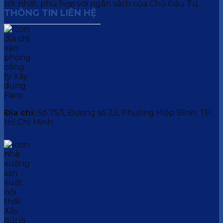
tốt nhất, phù hợp với ngân sách của Chủ Đầu Tư.
THÔNG TIN LIÊN HỆ
Địa chỉ:
Số 75/1, Đường số 23, Phường Hiệp Bình, TP.
Hồ Chí Minh