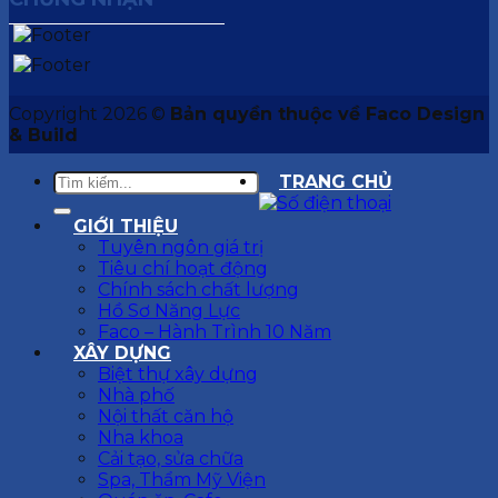
Copyright 2026 ©
Bản quyền thuộc về Faco Design
& Build
TRANG CHỦ
GIỚI THIỆU
Tuyên ngôn giá trị
Tiêu chí hoạt động
Chính sách chất lượng
Hồ Sơ Năng Lực
Faco – Hành Trình 10 Năm
XÂY DỰNG
Biệt thự xây dựng
Nhà phố
Nội thất căn hộ
Nha khoa
Cải tạo, sửa chữa
Spa, Thẩm Mỹ Viện