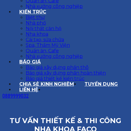
Quán ăn, Cafe
Nhà xưởng công nghiệp
KIẾN TRÚC
Biệt thự
Nhà phố
Nội thất căn hộ
Nha khoa
Cải tạo, sửa chữa
Spa, Thẩm Mỹ Viện
Quán ăn, Cafe
Nhà xưởng công nghiệp
BÁO GIÁ
Báo giá xây dựng phần thô
Báo giá xây dựng phần hoàn thiện
Báo giá thiết kế kiến trúc
CHIA SẺ KINH NGHIỆM
TUYỂN DỤNG
LIÊN HỆ
0889999032
TƯ VẤN THIẾT KẾ & THI CÔNG
NHA KHOA FACO