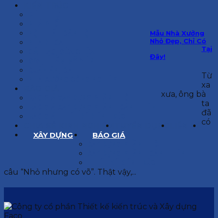
KIẾN TRÚC
BIỆT THỰ
NHÀ PHỐ
NỘI THẤT CĂN HỘ
Mẫu Nhà Xưởng
Nhỏ Đẹp, Chỉ Có
NHA KHOA
Tại
CẢI TẠO, SỬA CHỮA
Đây!
SPA, THẨM MỸ VIỆN
QUÁN ĂN, CAFE
Từ
NHÀ XƯỞNG CÔNG NGHIỆP
xa
BÁO GIÁ
xưa, ông bà
BÁO GIÁ XÂY DỰNG PHẦN THÔ
ta
BÁO GIÁ XÂY DỰNG PHẦN HOÀN THIỆN
đã
BÁO GIÁ THIẾT KẾ KIẾN TRÚC
có
CHIA SẺ KINH NGHIỆM
TUYỂN DỤNG
LIÊN HỆ
XÂY DỰNG
BÁO GIÁ
XÂY DỰNG PHẦN THÔ
XÂY DỰNG PHẦN HOÀN THIỆN
THIẾT KẾ KIẾN TRÚC
câu “Nhỏ nhưng có võ”. Thật vậy,...