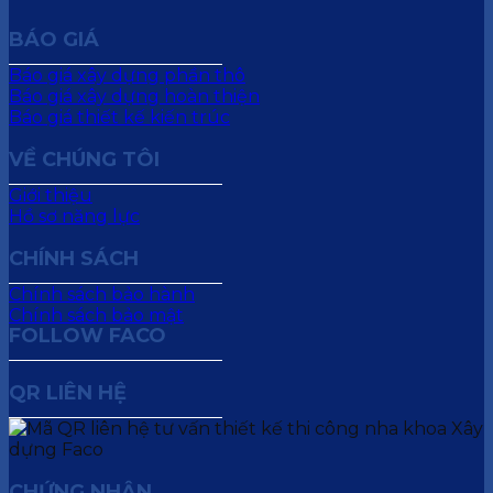
BÁO GIÁ
Báo giá xây dựng phần thô
Báo giá xây dựng hoàn thiện
Báo giá thiết kế kiến trúc
VỀ CHÚNG TÔI
Giới thiệu
Hồ sơ năng lực
CHÍNH SÁCH
Chính sách bảo hành
Chính sách bảo mật
FOLLOW FACO
QR LIÊN HỆ
CHỨNG NHẬN