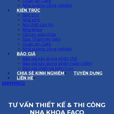
Quán ăn, Cafe
Nhà xưởng công nghiệp
KIẾN TRÚC
Biệt thự
Nhà phố
Nội thất căn hộ
Nha khoa
Cải tạo, sửa chữa
Spa, Thẩm Mỹ Viện
Quán ăn, Cafe
Nhà xưởng công nghiệp
BÁO GIÁ
Báo giá xây dựng phần thô
Báo giá xây dựng phần hoàn thiện
Báo giá thiết kế kiến trúc
CHIA SẺ KINH NGHIỆM
TUYỂN DỤNG
LIÊN HỆ
0889999032
TƯ VẤN THIẾT KẾ & THI CÔNG
NHA KHOA FACO