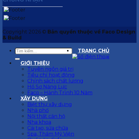
Copyright 2026 ©
Bản quyền thuộc về Faco Design
& Build
TRANG CHỦ
GIỚI THIỆU
Tuyên ngôn giá trị
Tiêu chí hoạt động
Chính sách chất lượng
Hồ Sơ Năng Lực
Faco – Hành Trình 10 Năm
XÂY DỰNG
Biệt thự xây dựng
Nhà phố
Nội thất căn hộ
Nha khoa
Cải tạo, sửa chữa
Spa, Thẩm Mỹ Viện