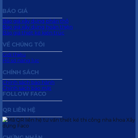
BÁO GIÁ
Báo giá xây dựng phần thô
Báo giá xây dựng hoàn thiện
Báo giá thiết kế kiến trúc
VỀ CHÚNG TÔI
Giới thiệu
Hồ sơ năng lực
CHÍNH SÁCH
Chính sách bảo hành
Chính sách bảo mật
FOLLOW FACO
QR LIÊN HỆ
CHỨNG NHẬN