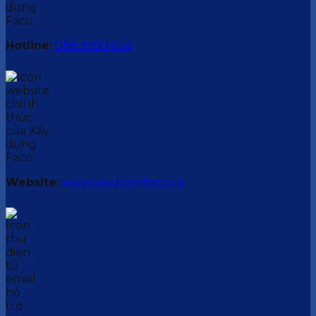
Hotline:
088.9999.032
Website:
www.xaydungfaco.vn