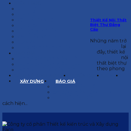
KIẾN TRÚC
BIỆT THỰ
NHÀ PHỐ
NỘI THẤT CĂN HỘ
Thiết Kế Nội Thất
Biệt Thự Đẳng
NHA KHOA
Cấp
CẢI TẠO, SỬA CHỮA
SPA, THẨM MỸ VIỆN
Những năm trở
QUÁN ĂN, CAFE
lại
NHÀ XƯỞNG CÔNG NGHIỆP
đây, thiết kế
BÁO GIÁ
nội
BÁO GIÁ XÂY DỰNG PHẦN THÔ
thất biệt thự
BÁO GIÁ XÂY DỰNG PHẦN HOÀN THIỆN
theo phong
BÁO GIÁ THIẾT KẾ KIẾN TRÚC
CHIA SẺ KINH NGHIỆM
TUYỂN DỤNG
LIÊN HỆ
XÂY DỰNG
BÁO GIÁ
XÂY DỰNG PHẦN THÔ
XÂY DỰNG PHẦN HOÀN THIỆN
THIẾT KẾ KIẾN TRÚC
cách hiện...