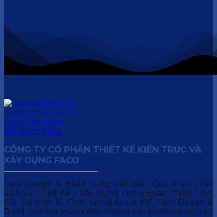
CÔNG TY CỔ PHẦN THIẾT KẾ KIẾN TRÚC VÀ
XÂY DỰNG FACO
Faco Design & Build cung cấp đến Quý khách các
dịch vụ: Thiết Kế – Xây Dựng Thô – Hoàn Thiện Trọn
Gói. Với triết lý “Chất lượng là cốt lõi”, Faco Design &
Build cam kết mang đến những sản phẩm và dịch vụ