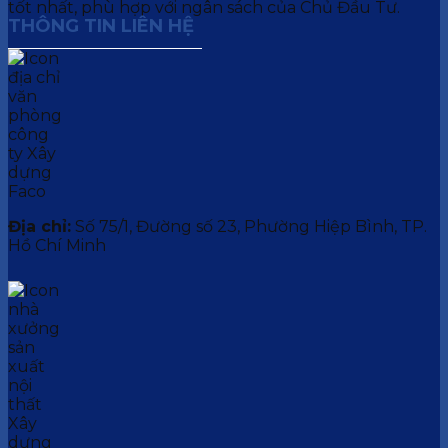
tốt nhất, phù hợp với ngân sách của Chủ Đầu Tư.
THÔNG TIN LIÊN HỆ
Địa chỉ:
Số 75/1, Đường số 23, Phường Hiệp Bình, TP.
Hồ Chí Minh