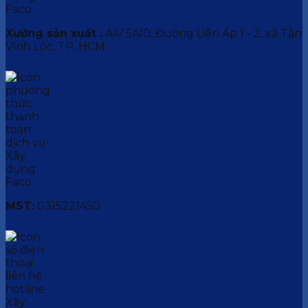
Xưởng sản xuất :
A4/ 5A10, Đường Liên Ấp 1 - 2, xã Tân
Vĩnh Lộc, TP. HCM.
MST:
0315221450