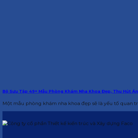
Bộ Sưu Tập 49+ Mẫu Phòng Khám Nha Khoa Đẹp, Thu Hút Án
Một mẫu phòng khám nha khoa đẹp sẽ là yếu tố quan trọn