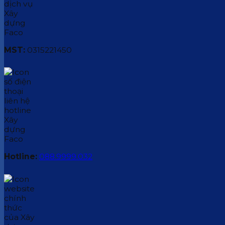
MST:
0315221450
Hotline:
088.9999.032