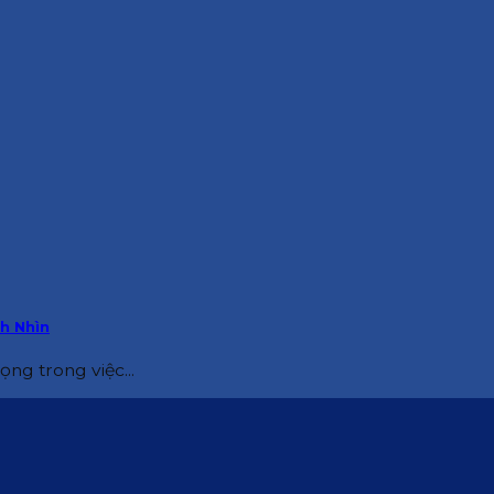
h Nhìn
g trong việc...