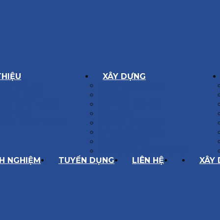
THIỆU
XÂY DỰNG
GÔN GIÁ TRỊ
BIỆT THỰ XÂY DỰNG
Í HOẠT ĐỘNG
NHÀ PHỐ
SÁCH CHẤT LƯỢNG
NỘI THẤT CĂN HỘ
ĂNG LỰC
NHA KHOA
HÀNH TRÌNH 10 NĂM
CẢI TẠO, SỬA CHỮA
SPA, THẨM MỸ VIỆN
QUÁN ĂN, CAFE
NHÀ XƯỞNG CÔNG NGHIỆP
NH NGHIỆM
TUYỂN DỤNG
LIÊN HỆ
XÂY