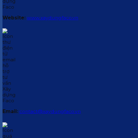
Website:
www.xaydungfaco.vn
Email:
contact@xaydungfaco.vn