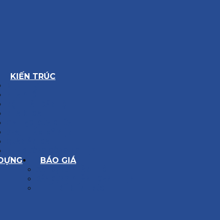
KIẾN TRÚC
BIỆT THỰ
NHÀ PHỐ
NỘI THẤT CĂN HỘ
NHA KHOA
CẢI TẠO, SỬA CHỮA
SPA, THẨM MỸ VIỆN
QUÁN ĂN, CAFE
NHÀ XƯỞNG CÔNG NGHIỆP
 DỰNG
BÁO GIÁ
XÂY DỰNG PHẦN THÔ
XÂY DỰNG PHẦN HOÀN THIỆN
THIẾT KẾ KIẾN TRÚC