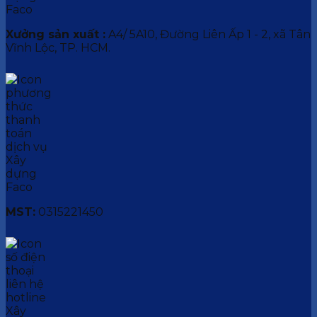
Xưởng sản xuất :
A4/ 5A10, Đường Liên Ấp 1 - 2, xã Tân
Vĩnh Lộc, TP. HCM.
MST:
0315221450