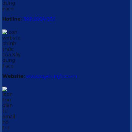
Hotline:
088.9999.032
Website:
www.xaydungfaco.vn