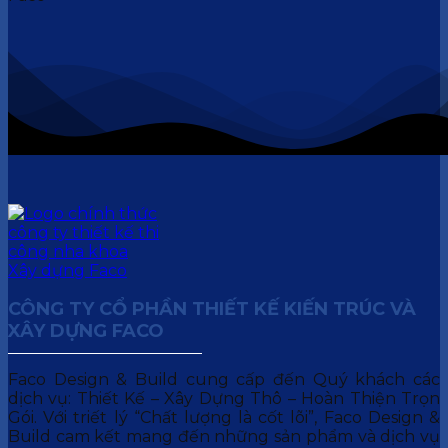
CÔNG TY CỔ PHẦN THIẾT KẾ KIẾN TRÚC VÀ
XÂY DỰNG FACO
Faco Design & Build cung cấp đến Quý khách các
dịch vụ: Thiết Kế – Xây Dựng Thô – Hoàn Thiện Trọn
Gói. Với triết lý “Chất lượng là cốt lõi”, Faco Design &
Build cam kết mang đến những sản phẩm và dịch vụ