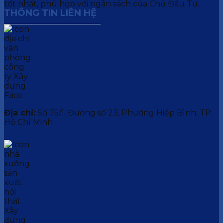
tốt nhất, phù hợp với ngân sách của Chủ Đầu Tư.
THÔNG TIN LIÊN HỆ
Địa chỉ:
Số 75/1, Đường số 23, Phường Hiệp Bình, TP.
Hồ Chí Minh