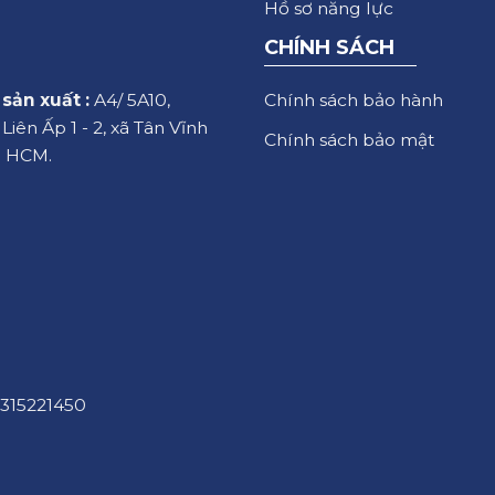
Hồ sơ năng lực
CHÍNH SÁCH
Chính sách bảo hành
sản xuất :
A4/ 5A10,
iên Ấp 1 - 2, xã Tân Vĩnh
Chính sách bảo mật
. HCM.
315221450