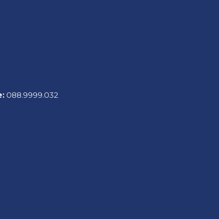
e:
088.9999.032