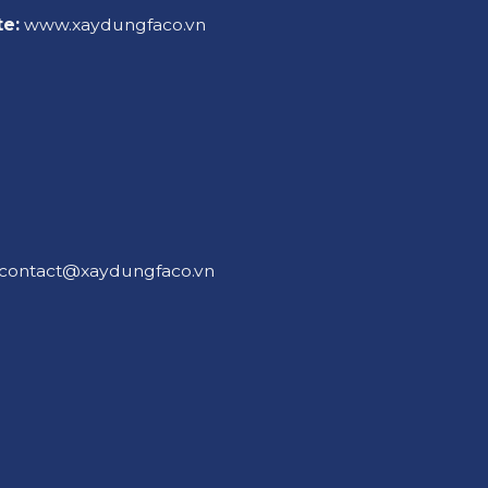
e:
www.xaydungfaco.vn
contact@xaydungfaco.vn