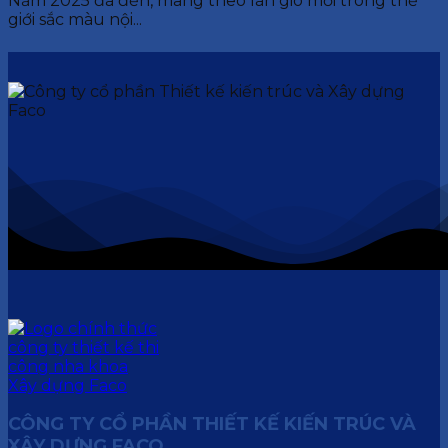
Năm 2025 đã đến, mang theo làn gió mới trong thế
giới sắc màu nội...
CÔNG TY CỔ PHẦN THIẾT KẾ KIẾN TRÚC VÀ
XÂY DỰNG FACO