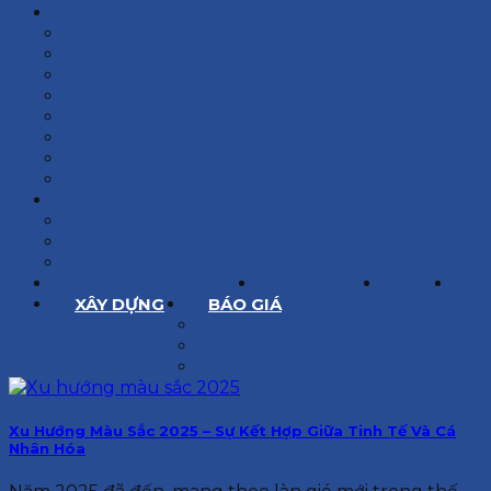
KIẾN TRÚC
BIỆT THỰ
NHÀ PHỐ
NỘI THẤT CĂN HỘ
NHA KHOA
CẢI TẠO, SỬA CHỮA
SPA, THẨM MỸ VIỆN
QUÁN ĂN, CAFE
NHÀ XƯỞNG CÔNG NGHIỆP
BÁO GIÁ
BÁO GIÁ XÂY DỰNG PHẦN THÔ
BÁO GIÁ XÂY DỰNG PHẦN HOÀN THIỆN
BÁO GIÁ THIẾT KẾ KIẾN TRÚC
CHIA SẺ KINH NGHIỆM
TUYỂN DỤNG
LIÊN HỆ
XÂY DỰNG
BÁO GIÁ
XÂY DỰNG PHẦN THÔ
XÂY DỰNG PHẦN HOÀN THIỆN
THIẾT KẾ KIẾN TRÚC
Xu Hướng Màu Sắc 2025 – Sự Kết Hợp Giữa Tinh Tế Và Cá
Nhân Hóa