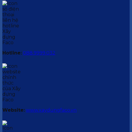
Hotline:
088.9999.032
Website:
www.xaydungfaco.vn