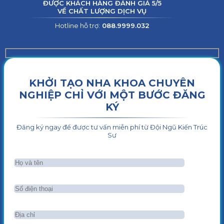
ĐƯỢC KHÁCH HÀNG ĐÁNH GIÁ 5/5
VỀ CHẤT LƯỢNG DỊCH VỤ
Hotline hỗ trợ:
088.9999.032
KHỞI TẠO NHA KHOA CHUYÊN
NGHIỆP CHỈ VỚI MỘT BƯỚC ĐĂNG
KÝ
Đăng ký ngay để được tư vấn miễn phí từ Đội Ngũ Kiến Trúc
Sư