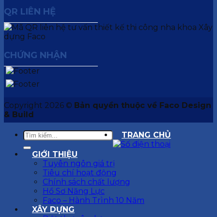
QR LIÊN HỆ
CHỨNG NHẬN
Copyright 2026 ©
Bản quyền thuộc về Faco Design
& Build
TRANG CHỦ
GIỚI THIỆU
Tuyên ngôn giá trị
Tiêu chí hoạt động
Chính sách chất lượng
Hồ Sơ Năng Lực
Faco – Hành Trình 10 Năm
XÂY DỰNG