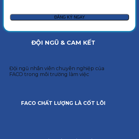
ĐỘI NGŨ & CAM KẾT
Đội ngũ nhân viên chuyên nghiệp của
FACO trong môi trường làm việc
FACO CHẤT LƯỢNG LÀ CỐT LÕI