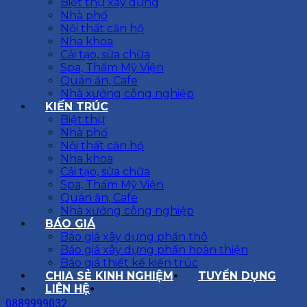
Biệt thự xây dựng
Nhà phố
Nội thất căn hộ
Nha khoa
Cải tạo, sửa chữa
Spa, Thẩm Mỹ Viện
Quán ăn, Cafe
Nhà xưởng công nghiệp
KIẾN TRÚC
Biệt thự
Nhà phố
Nội thất căn hộ
Nha khoa
Cải tạo, sửa chữa
Spa, Thẩm Mỹ Viện
Quán ăn, Cafe
Nhà xưởng công nghiệp
BÁO GIÁ
Báo giá xây dựng phần thô
Báo giá xây dựng phần hoàn thiện
Báo giá thiết kế kiến trúc
CHIA SẺ KINH NGHIỆM
TUYỂN DỤNG
LIÊN HỆ
0889999032