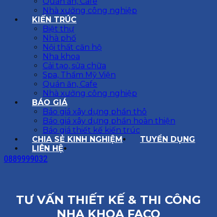
Quán ăn, Cafe
Nhà xưởng công nghiệp
KIẾN TRÚC
Biệt thự
Nhà phố
Nội thất căn hộ
Nha khoa
Cải tạo, sửa chữa
Spa, Thẩm Mỹ Viện
Quán ăn, Cafe
Nhà xưởng công nghiệp
BÁO GIÁ
Báo giá xây dựng phần thô
Báo giá xây dựng phần hoàn thiện
Báo giá thiết kế kiến trúc
CHIA SẺ KINH NGHIỆM
TUYỂN DỤNG
LIÊN HỆ
0889999032
TƯ VẤN THIẾT KẾ & THI CÔNG
NHA KHOA FACO