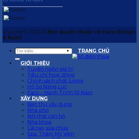
Copyright 2026 ©
Bản quyền thuộc về Faco Design
& Build
TRANG CHỦ
GIỚI THIỆU
Tuyên ngôn giá trị
Tiêu chí hoạt động
Chính sách chất lượng
Hồ Sơ Năng Lực
Faco – Hành Trình 10 Năm
XÂY DỰNG
Biệt thự xây dựng
Nhà phố
Nội thất căn hộ
Nha khoa
Cải tạo, sửa chữa
Spa, Thẩm Mỹ Viện