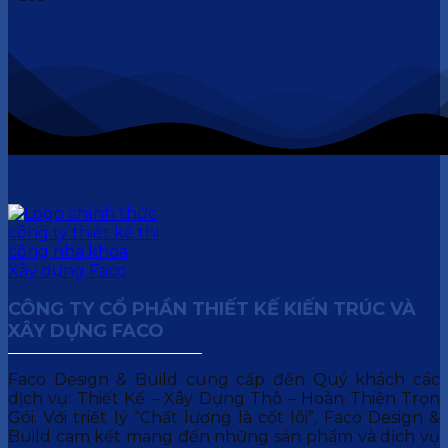
CÔNG TY CỔ PHẦN THIẾT KẾ KIẾN TRÚC VÀ
XÂY DỰNG FACO
Faco Design & Build cung cấp đến Quý khách các
dịch vụ: Thiết Kế – Xây Dựng Thô – Hoàn Thiện Trọn
Gói. Với triết lý “Chất lượng là cốt lõi”, Faco Design &
Build cam kết mang đến những sản phẩm và dịch vụ