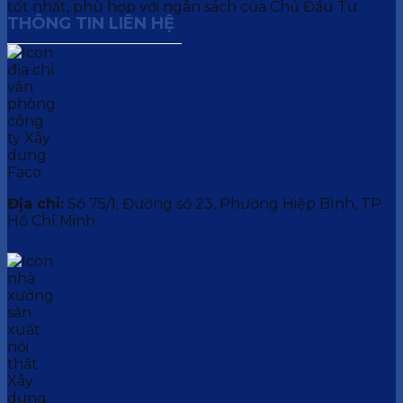
tốt nhất, phù hợp với ngân sách của Chủ Đầu Tư.
THÔNG TIN LIÊN HỆ
Địa chỉ:
Số 75/1, Đường số 23, Phường Hiệp Bình, TP.
Hồ Chí Minh