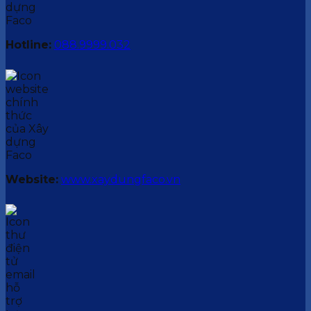
Hotline:
088.9999.032
Website:
www.xaydungfaco.vn