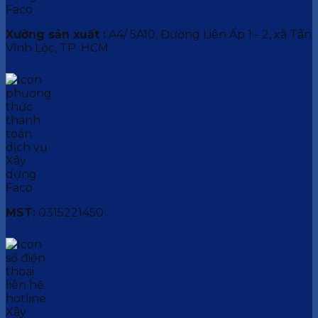
Xưởng sản xuất :
A4/ 5A10, Đường Liên Ấp 1 - 2, xã Tân
Vĩnh Lộc, TP. HCM.
MST:
0315221450