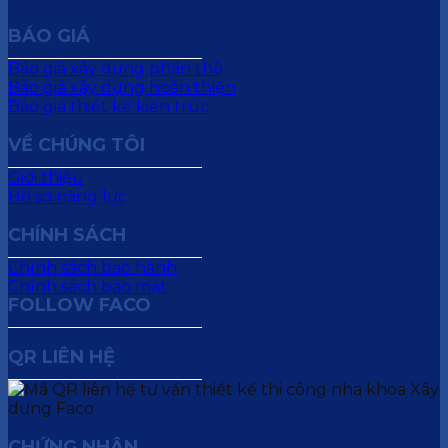
BÁO GIÁ
Báo giá xây dựng phần thô
Báo giá xây dựng hoàn thiện
Báo giá thiết kế kiến trúc
VỀ CHÚNG TÔI
Giới thiệu
Hồ sơ năng lực
CHÍNH SÁCH
Chính sách bảo hành
Chính sách bảo mật
FOLLOW FACO
QR LIÊN HỆ
CHỨNG NHẬN