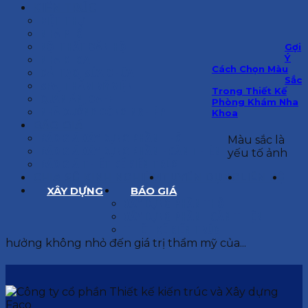
KIẾN TRÚC
BIỆT THỰ
NHÀ PHỐ
NỘI THẤT CĂN HỘ
Gợi
Ý
NHA KHOA
Cách Chọn Màu
CẢI TẠO, SỬA CHỮA
Sắc
SPA, THẨM MỸ VIỆN
Trong Thiết Kế
QUÁN ĂN, CAFE
Phòng Khám Nha
NHÀ XƯỞNG CÔNG NGHIỆP
Khoa
BÁO GIÁ
BÁO GIÁ XÂY DỰNG PHẦN THÔ
Màu sắc là
BÁO GIÁ XÂY DỰNG PHẦN HOÀN THIỆN
yếu tố ảnh
BÁO GIÁ THIẾT KẾ KIẾN TRÚC
CHIA SẺ KINH NGHIỆM
TUYỂN DỤNG
LIÊN HỆ
XÂY DỰNG
BÁO GIÁ
XÂY DỰNG PHẦN THÔ
XÂY DỰNG PHẦN HOÀN THIỆN
THIẾT KẾ KIẾN TRÚC
hưởng không nhỏ đến giá trị thẩm mỹ của...