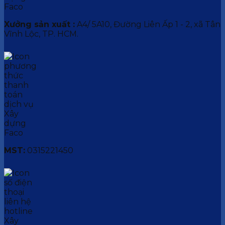
Xưởng sản xuất :
A4/ 5A10, Đường Liên Ấp 1 - 2, xã Tân
Vĩnh Lộc, TP. HCM.
MST:
0315221450