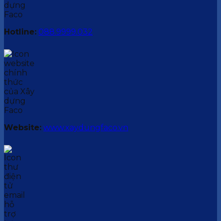
Hotline:
088.9999.032
Website:
www.xaydungfaco.vn