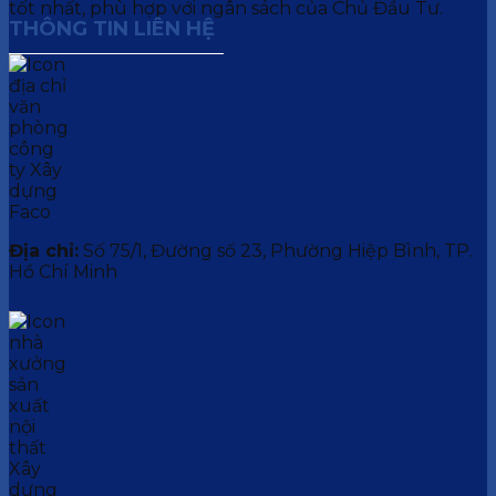
tốt nhất, phù hợp với ngân sách của Chủ Đầu Tư.
THÔNG TIN LIÊN HỆ
Địa chỉ:
Số 75/1, Đường số 23, Phường Hiệp Bình, TP.
Hồ Chí Minh