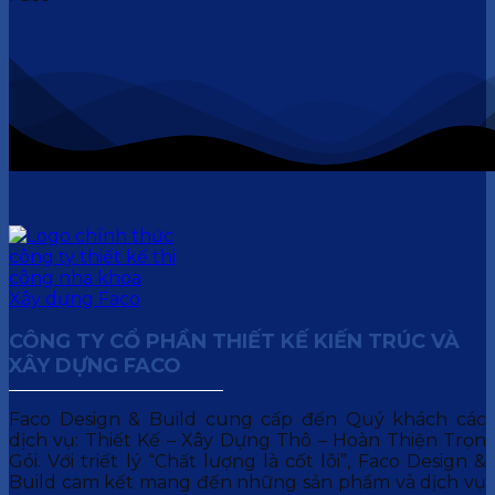
CÔNG TY CỔ PHẦN THIẾT KẾ KIẾN TRÚC VÀ
XÂY DỰNG FACO
Faco Design & Build cung cấp đến Quý khách các
dịch vụ: Thiết Kế – Xây Dựng Thô – Hoàn Thiện Trọn
Gói. Với triết lý “Chất lượng là cốt lõi”, Faco Design &
Build cam kết mang đến những sản phẩm và dịch vụ