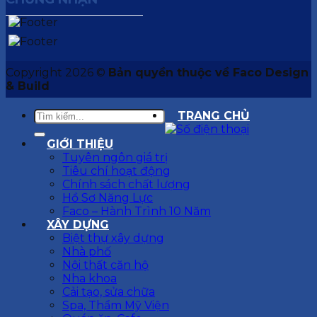
Copyright 2026 ©
Bản quyền thuộc về Faco Design
& Build
TRANG CHỦ
GIỚI THIỆU
Tuyên ngôn giá trị
Tiêu chí hoạt động
Chính sách chất lượng
Hồ Sơ Năng Lực
Faco – Hành Trình 10 Năm
XÂY DỰNG
Biệt thự xây dựng
Nhà phố
Nội thất căn hộ
Nha khoa
Cải tạo, sửa chữa
Spa, Thẩm Mỹ Viện