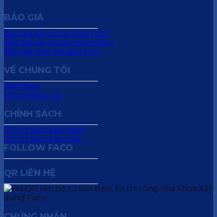
BÁO GIÁ
Báo giá xây dựng phần thô
Báo giá xây dựng hoàn thiện
Báo giá thiết kế kiến trúc
VỀ CHÚNG TÔI
Giới thiệu
Hồ sơ năng lực
CHÍNH SÁCH
Chính sách bảo hành
Chính sách bảo mật
FOLLOW FACO
QR LIÊN HỆ
CHỨNG NHẬN