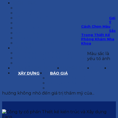
KIẾN TRÚC
BIỆT THỰ
NHÀ PHỐ
NỘI THẤT CĂN HỘ
Gợi
Ý
NHA KHOA
Cách Chọn Màu
CẢI TẠO, SỬA CHỮA
Sắc
SPA, THẨM MỸ VIỆN
Trong Thiết Kế
QUÁN ĂN, CAFE
Phòng Khám Nha
NHÀ XƯỞNG CÔNG NGHIỆP
Khoa
BÁO GIÁ
BÁO GIÁ XÂY DỰNG PHẦN THÔ
Màu sắc là
BÁO GIÁ XÂY DỰNG PHẦN HOÀN THIỆN
yếu tố ảnh
BÁO GIÁ THIẾT KẾ KIẾN TRÚC
CHIA SẺ KINH NGHIỆM
TUYỂN DỤNG
LIÊN HỆ
XÂY DỰNG
BÁO GIÁ
XÂY DỰNG PHẦN THÔ
XÂY DỰNG PHẦN HOÀN THIỆN
THIẾT KẾ KIẾN TRÚC
hưởng không nhỏ đến giá trị thẩm mỹ của...