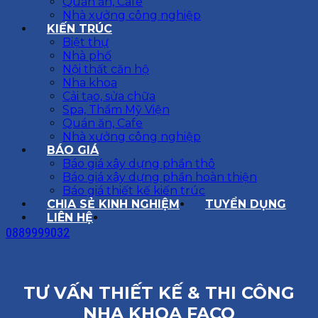
Quán ăn, Cafe
Nhà xưởng công nghiệp
KIẾN TRÚC
Biệt thự
Nhà phố
Nội thất căn hộ
Nha khoa
Cải tạo, sửa chữa
Spa, Thẩm Mỹ Viện
Quán ăn, Cafe
Nhà xưởng công nghiệp
BÁO GIÁ
Báo giá xây dựng phần thô
Báo giá xây dựng phần hoàn thiện
Báo giá thiết kế kiến trúc
CHIA SẺ KINH NGHIỆM
TUYỂN DỤNG
LIÊN HỆ
0889999032
TƯ VẤN THIẾT KẾ & THI CÔNG
NHA KHOA FACO