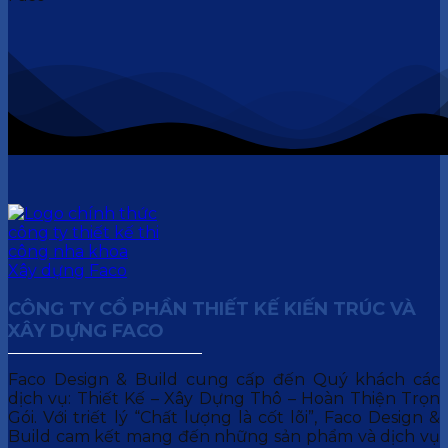
CÔNG TY CỔ PHẦN THIẾT KẾ KIẾN TRÚC VÀ
XÂY DỰNG FACO
Faco Design & Build cung cấp đến Quý khách các
dịch vụ: Thiết Kế – Xây Dựng Thô – Hoàn Thiện Trọn
Gói. Với triết lý “Chất lượng là cốt lõi”, Faco Design &
Build cam kết mang đến những sản phẩm và dịch vụ