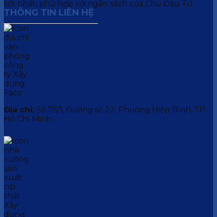
tốt nhất, phù hợp với ngân sách của Chủ Đầu Tư.
THÔNG TIN LIÊN HỆ
Địa chỉ:
Số 75/1, Đường số 23, Phường Hiệp Bình, TP.
Hồ Chí Minh