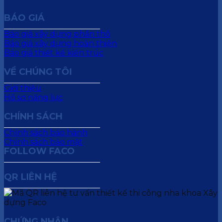
BÁO GIÁ
Báo giá xây dựng phần thô
Báo giá xây dựng hoàn thiện
Báo giá thiết kế kiến trúc
VỀ CHÚNG TÔI
Giới thiệu
Hồ sơ năng lực
CHÍNH SÁCH
Chính sách bảo hành
Chính sách bảo mật
FOLLOW FACO
QR LIÊN HỆ
CHỨNG NHẬN