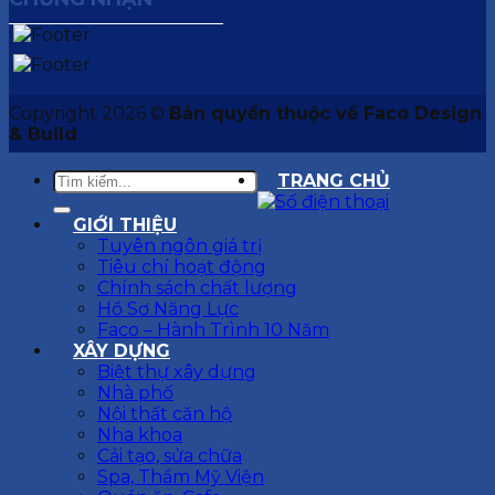
Copyright 2026 ©
Bản quyền thuộc về Faco Design
& Build
TRANG CHỦ
GIỚI THIỆU
Tuyên ngôn giá trị
Tiêu chí hoạt động
Chính sách chất lượng
Hồ Sơ Năng Lực
Faco – Hành Trình 10 Năm
XÂY DỰNG
Biệt thự xây dựng
Nhà phố
Nội thất căn hộ
Nha khoa
Cải tạo, sửa chữa
Spa, Thẩm Mỹ Viện