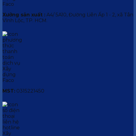
Xưởng sản xuất :
A4/ 5A10, Đường Liên Ấp 1 - 2, xã Tân
Vĩnh Lộc, TP. HCM.
MST:
0315221450