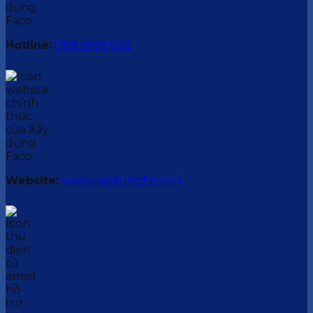
Hotline:
088.9999.032
Website:
www.xaydungfaco.vn