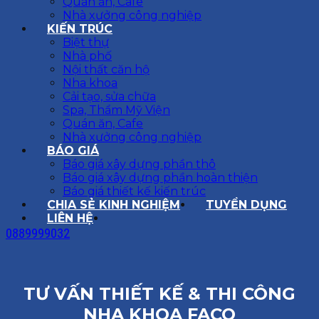
Quán ăn, Cafe
Nhà xưởng công nghiệp
KIẾN TRÚC
Biệt thự
Nhà phố
Nội thất căn hộ
Nha khoa
Cải tạo, sửa chữa
Spa, Thẩm Mỹ Viện
Quán ăn, Cafe
Nhà xưởng công nghiệp
BÁO GIÁ
Báo giá xây dựng phần thô
Báo giá xây dựng phần hoàn thiện
Báo giá thiết kế kiến trúc
CHIA SẺ KINH NGHIỆM
TUYỂN DỤNG
LIÊN HỆ
0889999032
TƯ VẤN THIẾT KẾ & THI CÔNG
NHA KHOA FACO