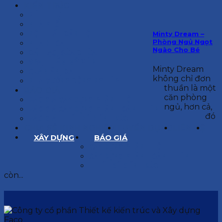
KIẾN TRÚC
BIỆT THỰ
NHÀ PHỐ
NỘI THẤT CĂN HỘ
Minty Dream –
Phòng Ngủ Ngọt
NHA KHOA
Ngào Cho Bé
CẢI TẠO, SỬA CHỮA
SPA, THẨM MỸ VIỆN
Minty Dream
QUÁN ĂN, CAFE
không chỉ đơn
NHÀ XƯỞNG CÔNG NGHIỆP
thuần là một
BÁO GIÁ
căn phòng
BÁO GIÁ XÂY DỰNG PHẦN THÔ
ngủ, hơn cả,
BÁO GIÁ XÂY DỰNG PHẦN HOÀN THIỆN
đó
BÁO GIÁ THIẾT KẾ KIẾN TRÚC
CHIA SẺ KINH NGHIỆM
TUYỂN DỤNG
LIÊN HỆ
XÂY DỰNG
BÁO GIÁ
XÂY DỰNG PHẦN THÔ
XÂY DỰNG PHẦN HOÀN THIỆN
THIẾT KẾ KIẾN TRÚC
còn...