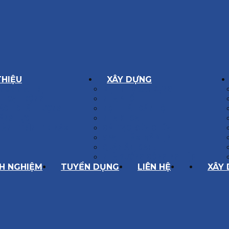
THIỆU
XÂY DỰNG
GÔN GIÁ TRỊ
BIỆT THỰ XÂY DỰNG
Í HOẠT ĐỘNG
NHÀ PHỐ
SÁCH CHẤT LƯỢNG
NỘI THẤT CĂN HỘ
ĂNG LỰC
NHA KHOA
HÀNH TRÌNH 10 NĂM
CẢI TẠO, SỬA CHỮA
SPA, THẨM MỸ VIỆN
QUÁN ĂN, CAFE
NHÀ XƯỞNG CÔNG NGHIỆP
NH NGHIỆM
TUYỂN DỤNG
LIÊN HỆ
XÂY