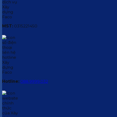
MST:
0315221450
Hotline:
088.9999.032