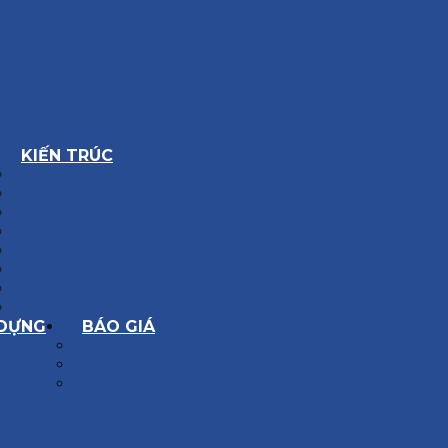
KIẾN TRÚC
BIỆT THỰ
NHÀ PHỐ
NỘI THẤT CĂN HỘ
NHA KHOA
CẢI TẠO, SỬA CHỮA
SPA, THẨM MỸ VIỆN
QUÁN ĂN, CAFE
NHÀ XƯỞNG CÔNG NGHIỆP
 DỰNG
BÁO GIÁ
XÂY DỰNG PHẦN THÔ
XÂY DỰNG PHẦN HOÀN THIỆN
THIẾT KẾ KIẾN TRÚC