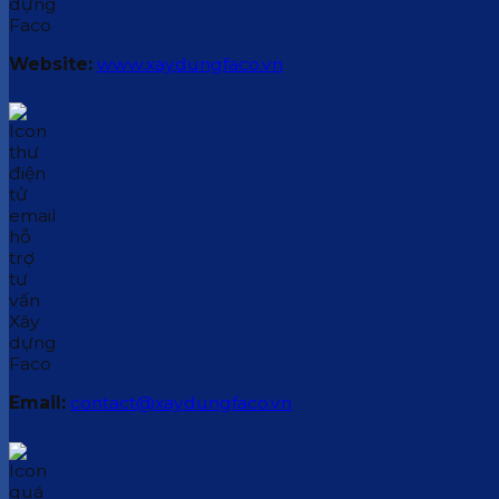
Website:
www.xaydungfaco.vn
Email:
contact@xaydungfaco.vn