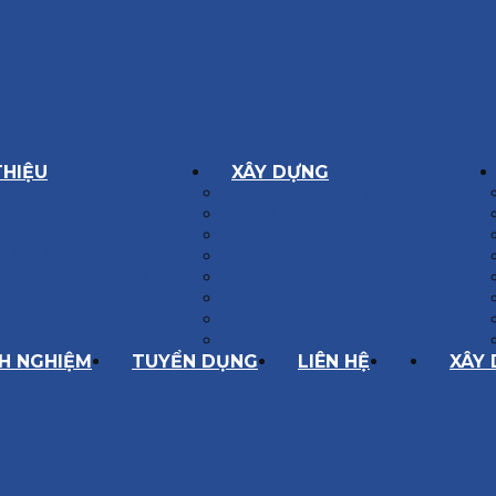
THIỆU
XÂY DỰNG
GÔN GIÁ TRỊ
BIỆT THỰ XÂY DỰNG
Í HOẠT ĐỘNG
NHÀ PHỐ
SÁCH CHẤT LƯỢNG
NỘI THẤT CĂN HỘ
ĂNG LỰC
NHA KHOA
HÀNH TRÌNH 10 NĂM
CẢI TẠO, SỬA CHỮA
SPA, THẨM MỸ VIỆN
QUÁN ĂN, CAFE
NHÀ XƯỞNG CÔNG NGHIỆP
NH NGHIỆM
TUYỂN DỤNG
LIÊN HỆ
XÂY