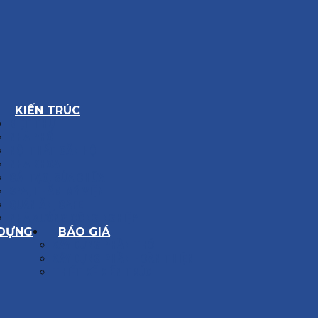
KIẾN TRÚC
BIỆT THỰ
NHÀ PHỐ
NỘI THẤT CĂN HỘ
NHA KHOA
CẢI TẠO, SỬA CHỮA
SPA, THẨM MỸ VIỆN
QUÁN ĂN, CAFE
NHÀ XƯỞNG CÔNG NGHIỆP
 DỰNG
BÁO GIÁ
XÂY DỰNG PHẦN THÔ
XÂY DỰNG PHẦN HOÀN THIỆN
THIẾT KẾ KIẾN TRÚC