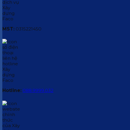
MST:
0315221450
Hotline:
088.9999.032