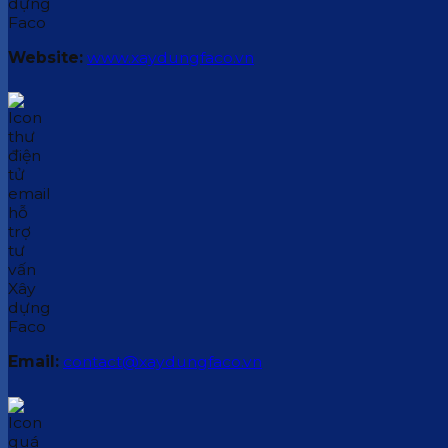
Website:
www.xaydungfaco.vn
Email:
contact@xaydungfaco.vn