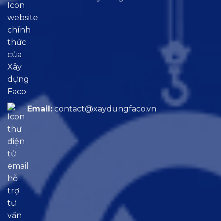
Email:
contact@xaydungfaco.vn