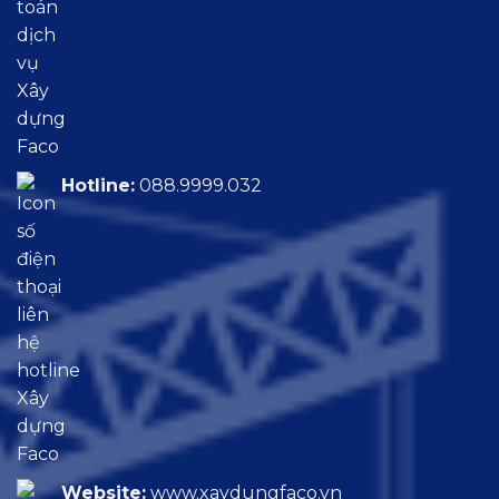
Hotline:
088.9999.032
Website:
www.xaydungfaco.vn