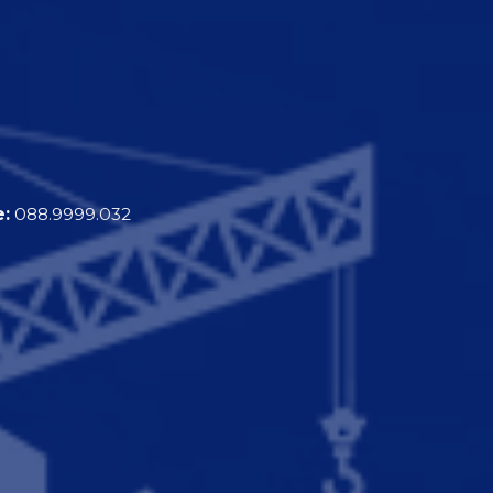
e:
088.9999.032