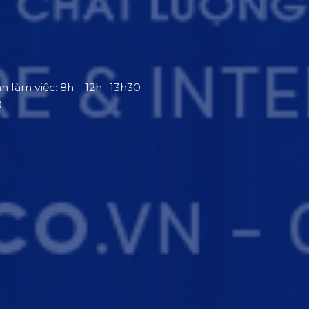
an làm việc: 8h – 12h ; 13h30
0