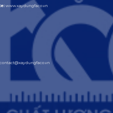
e:
www.xaydungfaco.vn
contact@xaydungfaco.vn