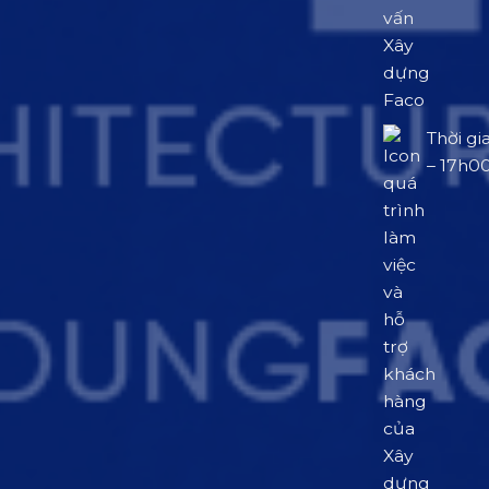
Thời gi
– 17h0