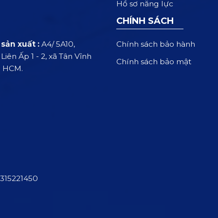
Hồ sơ năng lực
CHÍNH SÁCH
Chính sách bảo hành
sản xuất :
A4/ 5A10,
iên Ấp 1 - 2, xã Tân Vĩnh
Chính sách bảo mật
. HCM.
315221450