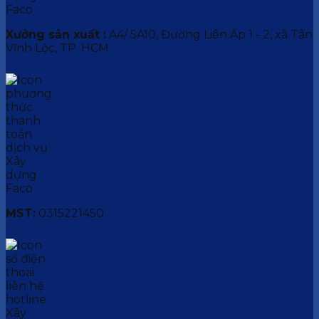
Xưởng sản xuất :
A4/ 5A10, Đường Liên Ấp 1 - 2, xã Tân
Vĩnh Lộc, TP. HCM.
MST:
0315221450