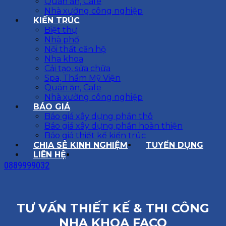
Quán ăn, Cafe
Nhà xưởng công nghiệp
KIẾN TRÚC
Biệt thự
Nhà phố
Nội thất căn hộ
Nha khoa
Cải tạo, sửa chữa
Spa, Thẩm Mỹ Viện
Quán ăn, Cafe
Nhà xưởng công nghiệp
BÁO GIÁ
Báo giá xây dựng phần thô
Báo giá xây dựng phần hoàn thiện
Báo giá thiết kế kiến trúc
CHIA SẺ KINH NGHIỆM
TUYỂN DỤNG
LIÊN HỆ
0889999032
TƯ VẤN THIẾT KẾ & THI CÔNG
NHA KHOA FACO