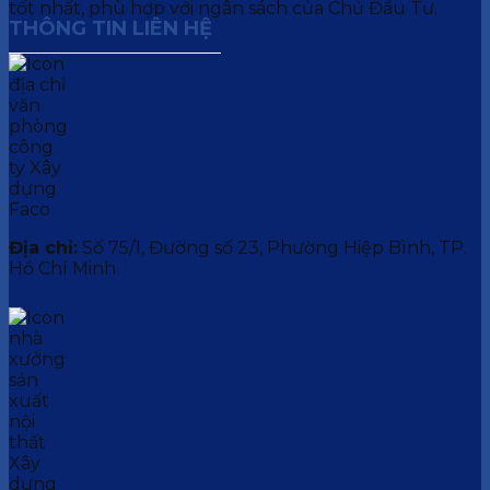
tốt nhất, phù hợp với ngân sách của Chủ Đầu Tư.
THÔNG TIN LIÊN HỆ
Địa chỉ:
Số 75/1, Đường số 23, Phường Hiệp Bình, TP.
Hồ Chí Minh