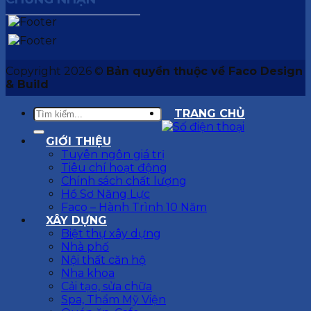
Copyright 2026 ©
Bản quyền thuộc về Faco Design
& Build
TRANG CHỦ
GIỚI THIỆU
Tuyên ngôn giá trị
Tiêu chí hoạt động
Chính sách chất lượng
Hồ Sơ Năng Lực
Faco – Hành Trình 10 Năm
XÂY DỰNG
Biệt thự xây dựng
Nhà phố
Nội thất căn hộ
Nha khoa
Cải tạo, sửa chữa
Spa, Thẩm Mỹ Viện