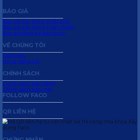
BÁO GIÁ
Báo giá xây dựng phần thô
Báo giá xây dựng hoàn thiện
Báo giá thiết kế kiến trúc
VỀ CHÚNG TÔI
Giới thiệu
Hồ sơ năng lực
CHÍNH SÁCH
Chính sách bảo hành
Chính sách bảo mật
FOLLOW FACO
QR LIÊN HỆ
CHỨNG NHẬN