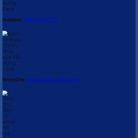
Hotline:
088.9999.032
Website:
www.xaydungfaco.vn