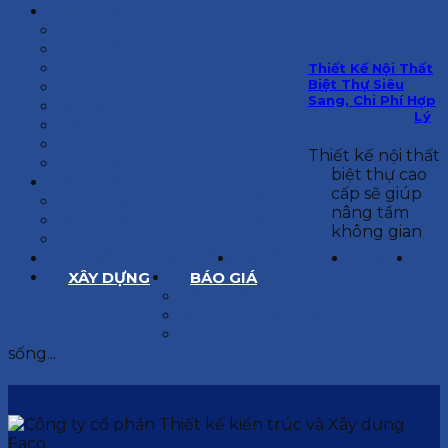
KIẾN TRÚC
BIỆT THỰ
NHÀ PHỐ
NỘI THẤT CĂN HỘ
Thiết Kế Nội Thất
Biệt Thự Siêu
NHA KHOA
Sang, Chi Phí Hợp
CẢI TẠO, SỬA CHỮA
Lý
SPA, THẨM MỸ VIỆN
QUÁN ĂN, CAFE
Thiết kế nội thất
NHÀ XƯỞNG CÔNG NGHIỆP
biệt thự cao
BÁO GIÁ
cấp sẽ giúp
BÁO GIÁ XÂY DỰNG PHẦN THÔ
nâng tầm
BÁO GIÁ XÂY DỰNG PHẦN HOÀN THIỆN
không gian
BÁO GIÁ THIẾT KẾ KIẾN TRÚC
CHIA SẺ KINH NGHIỆM
TUYỂN DỤNG
LIÊN HỆ
XÂY DỰNG
BÁO GIÁ
XÂY DỰNG PHẦN THÔ
XÂY DỰNG PHẦN HOÀN THIỆN
THIẾT KẾ KIẾN TRÚC
sống...