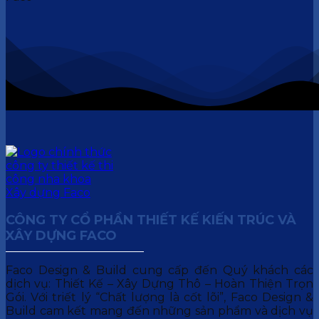
CÔNG TY CỔ PHẦN THIẾT KẾ KIẾN TRÚC VÀ
XÂY DỰNG FACO
Faco Design & Build cung cấp đến Quý khách các
dịch vụ: Thiết Kế – Xây Dựng Thô – Hoàn Thiện Trọn
Gói. Với triết lý “Chất lượng là cốt lõi”, Faco Design &
Build cam kết mang đến những sản phẩm và dịch vụ