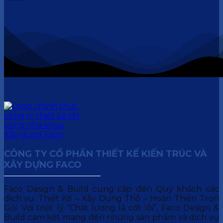
CÔNG TY CỔ PHẦN THIẾT KẾ KIẾN TRÚC VÀ
XÂY DỰNG FACO
Faco Design & Build cung cấp đến Quý khách các
dịch vụ: Thiết Kế – Xây Dựng Thô – Hoàn Thiện Trọn
Gói. Với triết lý “Chất lượng là cốt lõi”, Faco Design &
Build cam kết mang đến những sản phẩm và dịch vụ