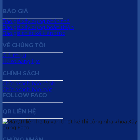
BÁO GIÁ
Báo giá xây dựng phần thô
Báo giá xây dựng hoàn thiện
Báo giá thiết kế kiến trúc
VỀ CHÚNG TÔI
Giới thiệu
Hồ sơ năng lực
CHÍNH SÁCH
Chính sách bảo hành
Chính sách bảo mật
FOLLOW FACO
QR LIÊN HỆ
CHỨNG NHẬN