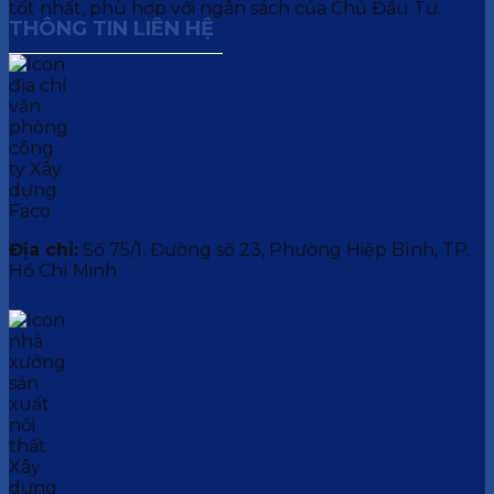
tốt nhất, phù hợp với ngân sách của Chủ Đầu Tư.
THÔNG TIN LIÊN HỆ
Địa chỉ:
Số 75/1, Đường số 23, Phường Hiệp Bình, TP.
Hồ Chí Minh