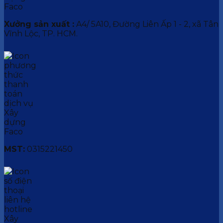
Xưởng sản xuất :
A4/ 5A10, Đường Liên Ấp 1 - 2, xã Tân
Vĩnh Lộc, TP. HCM.
MST:
0315221450