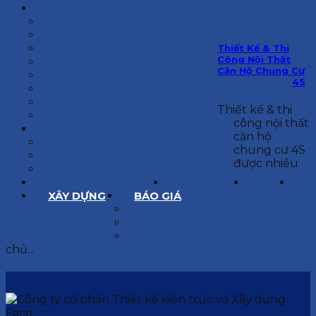
KIẾN TRÚC
BIỆT THỰ
NHÀ PHỐ
NỘI THẤT CĂN HỘ
Thiết Kế & Thi
Công Nội Thất
NHA KHOA
Căn Hộ Chung Cư
CẢI TẠO, SỬA CHỮA
4S
SPA, THẨM MỸ VIỆN
QUÁN ĂN, CAFE
Thiết kế & thi
NHÀ XƯỞNG CÔNG NGHIỆP
công nội thất
BÁO GIÁ
căn hộ
BÁO GIÁ XÂY DỰNG PHẦN THÔ
chung cư 4S
BÁO GIÁ XÂY DỰNG PHẦN HOÀN THIỆN
được nhiều
BÁO GIÁ THIẾT KẾ KIẾN TRÚC
CHIA SẺ KINH NGHIỆM
TUYỂN DỤNG
LIÊN HỆ
XÂY DỰNG
BÁO GIÁ
XÂY DỰNG PHẦN THÔ
XÂY DỰNG PHẦN HOÀN THIỆN
THIẾT KẾ KIẾN TRÚC
chủ...