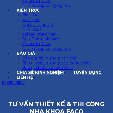
Quán ăn, Cafe
Nhà xưởng công nghiệp
KIẾN TRÚC
Biệt thự
Nhà phố
Nội thất căn hộ
Nha khoa
Cải tạo, sửa chữa
Spa, Thẩm Mỹ Viện
Quán ăn, Cafe
Nhà xưởng công nghiệp
BÁO GIÁ
Báo giá xây dựng phần thô
Báo giá xây dựng phần hoàn thiện
Báo giá thiết kế kiến trúc
CHIA SẺ KINH NGHIỆM
TUYỂN DỤNG
LIÊN HỆ
0889999032
TƯ VẤN THIẾT KẾ & THI CÔNG
NHA KHOA FACO