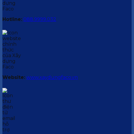
Hotline:
088.9999.032
Website:
www.xaydungfaco.vn