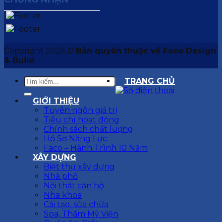
Copyright 2026 ©
Bản quyền thuộc về Faco Design
& Build
TRANG CHỦ
GIỚI THIỆU
Tuyên ngôn giá trị
Tiêu chí hoạt động
Chính sách chất lượng
Hồ Sơ Năng Lực
Faco – Hành Trình 10 Năm
XÂY DỰNG
Biệt thự xây dựng
Nhà phố
Nội thất căn hộ
Nha khoa
Cải tạo, sửa chữa
Spa, Thẩm Mỹ Viện