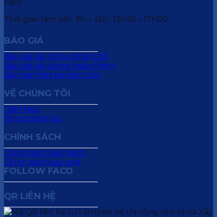
Thời gian làm việc: 8h – 12h ; 13h30 – 17h00
BÁO GIÁ
Báo giá xây dựng phần thô
Báo giá xây dựng hoàn thiện
Báo giá thiết kế kiến trúc
VỀ CHÚNG TÔI
Giới thiệu
Hồ sơ năng lực
CHÍNH SÁCH
Chính sách bảo hành
Chính sách bảo mật
FOLLOW FACO
QR LIÊN HỆ