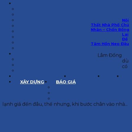
KIẾN TRÚC
BIỆT THỰ
NHÀ PHỐ
NỘI THẤT CĂN HỘ
Nội
Thất Nhà Phố Chú
NHA KHOA
Nhân – Chốn Bồng
CẢI TẠO, SỬA CHỮA
Lai
SPA, THẨM MỸ VIỆN
Để
QUÁN ĂN, CAFE
Tâm Hồn Neo Đậu
NHÀ XƯỞNG CÔNG NGHIỆP
BÁO GIÁ
Lâm Đồng
BÁO GIÁ XÂY DỰNG PHẦN THÔ
dù
BÁO GIÁ XÂY DỰNG PHẦN HOÀN THIỆN
có
BÁO GIÁ THIẾT KẾ KIẾN TRÚC
CHIA SẺ KINH NGHIỆM
TUYỂN DỤNG
LIÊN HỆ
XÂY DỰNG
BÁO GIÁ
XÂY DỰNG PHẦN THÔ
XÂY DỰNG PHẦN HOÀN THIỆN
THIẾT KẾ KIẾN TRÚC
lạnh giá đến đâu, thế nhưng, khi bước chân vào nhà...