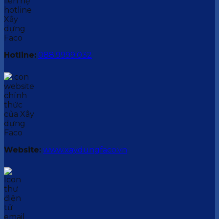
Hotline:
088.9999.032
Website:
www.xaydungfaco.vn