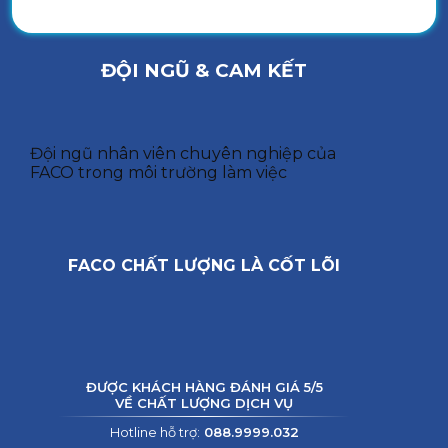
ĐỘI NGŨ & CAM KẾT
Đội ngũ nhân viên chuyên nghiệp của
FACO trong môi trường làm việc
FACO CHẤT LƯỢNG LÀ CỐT LÕI
ĐƯỢC KHÁCH HÀNG ĐÁNH GIÁ 5/5
VỀ CHẤT LƯỢNG DỊCH VỤ
Hotline hỗ trợ:
088.9999.032