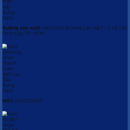
Xưởng sản xuất :
A4/ 5A10, Đường Liên Ấp 1 - 2, xã Tân
Vĩnh Lộc, TP. HCM.
MST:
0315221450