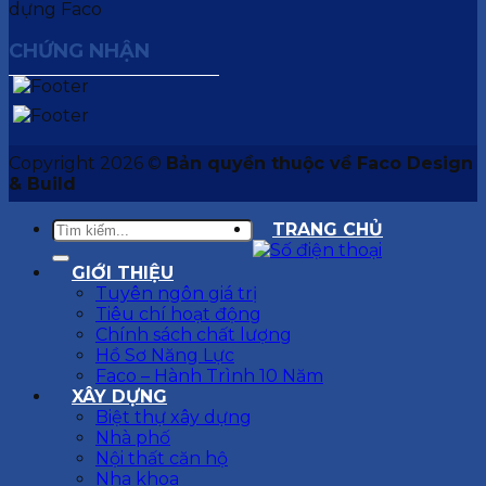
CHỨNG NHẬN
Copyright 2026 ©
Bản quyền thuộc về Faco Design
& Build
TRANG CHỦ
GIỚI THIỆU
Tuyên ngôn giá trị
Tiêu chí hoạt động
Chính sách chất lượng
Hồ Sơ Năng Lực
Faco – Hành Trình 10 Năm
XÂY DỰNG
Biệt thự xây dựng
Nhà phố
Nội thất căn hộ
Nha khoa