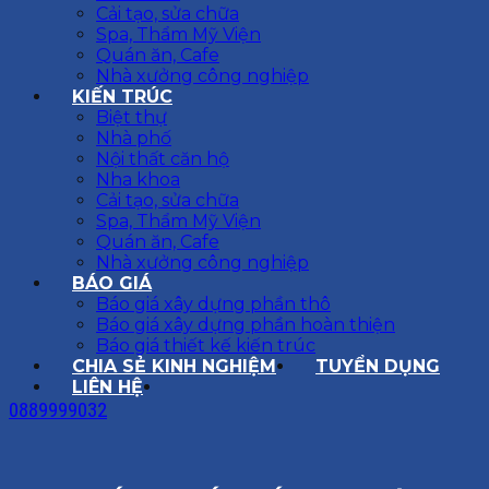
Cải tạo, sửa chữa
Spa, Thẩm Mỹ Viện
Quán ăn, Cafe
Nhà xưởng công nghiệp
KIẾN TRÚC
Biệt thự
Nhà phố
Nội thất căn hộ
Nha khoa
Cải tạo, sửa chữa
Spa, Thẩm Mỹ Viện
Quán ăn, Cafe
Nhà xưởng công nghiệp
BÁO GIÁ
Báo giá xây dựng phần thô
Báo giá xây dựng phần hoàn thiện
Báo giá thiết kế kiến trúc
CHIA SẺ KINH NGHIỆM
TUYỂN DỤNG
LIÊN HỆ
0889999032