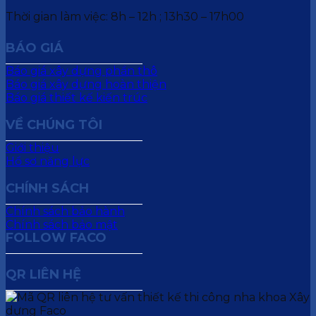
Thời gian làm việc: 8h – 12h ; 13h30 – 17h00
BÁO GIÁ
Báo giá xây dựng phần thô
Báo giá xây dựng hoàn thiện
Báo giá thiết kế kiến trúc
VỀ CHÚNG TÔI
Giới thiệu
Hồ sơ năng lực
CHÍNH SÁCH
Chính sách bảo hành
Chính sách bảo mật
FOLLOW FACO
QR LIÊN HỆ