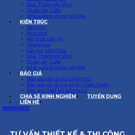
Spa, Thẩm Mỹ Viện
Quán ăn, Cafe
Nhà xưởng công nghiệp
KIẾN TRÚC
Biệt thự
Nhà phố
Nội thất căn hộ
Nha khoa
Cải tạo, sửa chữa
Spa, Thẩm Mỹ Viện
Quán ăn, Cafe
Nhà xưởng công nghiệp
BÁO GIÁ
Báo giá xây dựng phần thô
Báo giá xây dựng phần hoàn thiện
Báo giá thiết kế kiến trúc
CHIA SẺ KINH NGHIỆM
TUYỂN DỤNG
LIÊN HỆ
0889999032
TƯ VẤN THIẾT KẾ & THI CÔNG