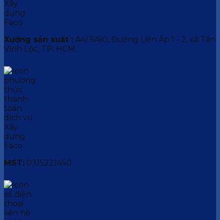
Xưởng sản xuất :
A4/ 5A10, Đường Liên Ấp 1 - 2, xã Tân
Vĩnh Lộc, TP. HCM.
MST:
0315221450