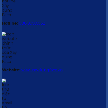
Hotline:
088.9999.032
Website:
www.xaydungfaco.vn