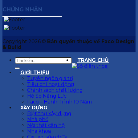
CHỨNG NHẬN
Copyright 2026 ©
Bản quyền thuộc về Faco Design
& Build
TRANG CHỦ
GIỚI THIỆU
Tuyên ngôn giá trị
Tiêu chí hoạt động
Chính sách chất lượng
Hồ Sơ Năng Lực
Faco – Hành Trình 10 Năm
XÂY DỰNG
Biệt thự xây dựng
Nhà phố
Nội thất căn hộ
Nha khoa
Cải tạo, sửa chữa