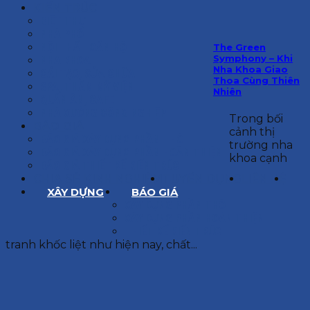
KIẾN TRÚC
BIỆT THỰ
NHÀ PHỐ
NỘI THẤT CĂN HỘ
The Green
Symphony – Khi
NHA KHOA
Nha Khoa Giao
CẢI TẠO, SỬA CHỮA
Thoa Cùng Thiên
SPA, THẨM MỸ VIỆN
Nhiên
QUÁN ĂN, CAFE
NHÀ XƯỞNG CÔNG NGHIỆP
Trong bối
BÁO GIÁ
cảnh thị
BÁO GIÁ XÂY DỰNG PHẦN THÔ
trường nha
BÁO GIÁ XÂY DỰNG PHẦN HOÀN THIỆN
khoa cạnh
BÁO GIÁ THIẾT KẾ KIẾN TRÚC
CHIA SẺ KINH NGHIỆM
TUYỂN DỤNG
LIÊN HỆ
XÂY DỰNG
BÁO GIÁ
XÂY DỰNG PHẦN THÔ
XÂY DỰNG PHẦN HOÀN THIỆN
THIẾT KẾ KIẾN TRÚC
tranh khốc liệt như hiện nay, chất...