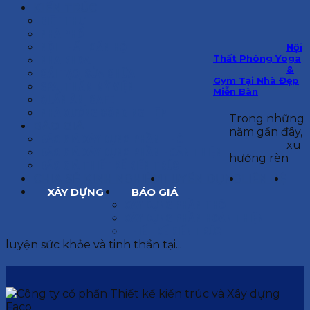
KIẾN TRÚC
BIỆT THỰ
NHÀ PHỐ
NỘI THẤT CĂN HỘ
Nội
Thất Phòng Yoga
NHA KHOA
&
CẢI TẠO, SỬA CHỮA
Gym Tại Nhà Đẹp
SPA, THẨM MỸ VIỆN
Miễn Bàn
QUÁN ĂN, CAFE
NHÀ XƯỞNG CÔNG NGHIỆP
Trong những
BÁO GIÁ
năm gần đây,
BÁO GIÁ XÂY DỰNG PHẦN THÔ
xu
BÁO GIÁ XÂY DỰNG PHẦN HOÀN THIỆN
hướng rèn
BÁO GIÁ THIẾT KẾ KIẾN TRÚC
CHIA SẺ KINH NGHIỆM
TUYỂN DỤNG
LIÊN HỆ
XÂY DỰNG
BÁO GIÁ
XÂY DỰNG PHẦN THÔ
XÂY DỰNG PHẦN HOÀN THIỆN
THIẾT KẾ KIẾN TRÚC
luyện sức khỏe và tinh thần tại...