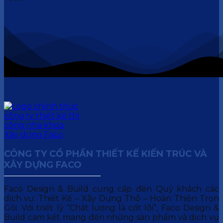
CÔNG TY CỔ PHẦN THIẾT KẾ KIẾN TRÚC VÀ
XÂY DỰNG FACO
Faco Design & Build cung cấp đến Quý khách các
dịch vụ: Thiết Kế – Xây Dựng Thô – Hoàn Thiện Trọn
Gói. Với triết lý “Chất lượng là cốt lõi”, Faco Design &
Build cam kết mang đến những sản phẩm và dịch vụ