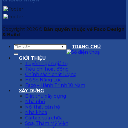
Copyright 2026 ©
Bản quyền thuộc về Faco Design
& Build
TRANG CHỦ
GIỚI THIỆU
Tuyên ngôn giá trị
Tiêu chí hoạt động
Chính sách chất lượng
Hồ Sơ Năng Lực
Faco – Hành Trình 10 Năm
XÂY DỰNG
Biệt thự xây dựng
Nhà phố
Nội thất căn hộ
Nha khoa
Cải tạo, sửa chữa
Spa, Thẩm Mỹ Viện