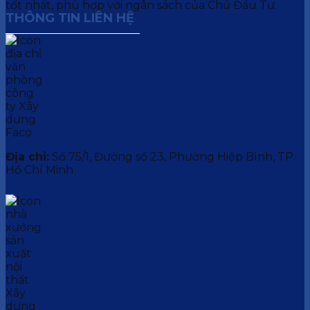
tốt nhất, phù hợp với ngân sách của Chủ Đầu Tư.
THÔNG TIN LIÊN HỆ
Địa chỉ:
Số 75/1, Đường số 23, Phường Hiệp Bình, TP.
Hồ Chí Minh