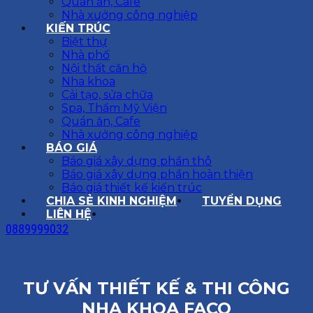
Quán ăn, Cafe
Nhà xưởng công nghiệp
KIẾN TRÚC
Biệt thự
Nhà phố
Nội thất căn hộ
Nha khoa
Cải tạo, sửa chữa
Spa, Thẩm Mỹ Viện
Quán ăn, Cafe
Nhà xưởng công nghiệp
BÁO GIÁ
Báo giá xây dựng phần thô
Báo giá xây dựng phần hoàn thiện
Báo giá thiết kế kiến trúc
CHIA SẺ KINH NGHIỆM
TUYỂN DỤNG
LIÊN HỆ
0889999032
TƯ VẤN THIẾT KẾ & THI CÔNG
NHA KHOA FACO