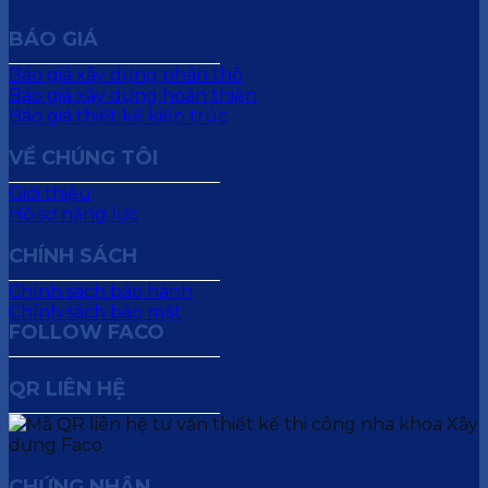
BÁO GIÁ
Báo giá xây dựng phần thô
Báo giá xây dựng hoàn thiện
Báo giá thiết kế kiến trúc
VỀ CHÚNG TÔI
Giới thiệu
Hồ sơ năng lực
CHÍNH SÁCH
Chính sách bảo hành
Chính sách bảo mật
FOLLOW FACO
QR LIÊN HỆ
CHỨNG NHẬN