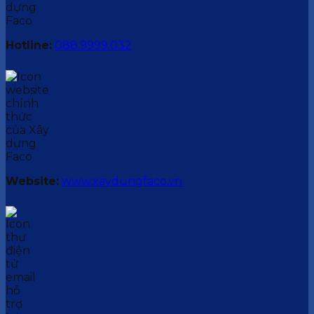
Hotline:
088.9999.032
Website:
www.xaydungfaco.vn