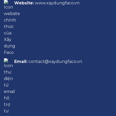
Website:
www.xaydungfaco.vn
Email:
contact@xaydungfaco.vn