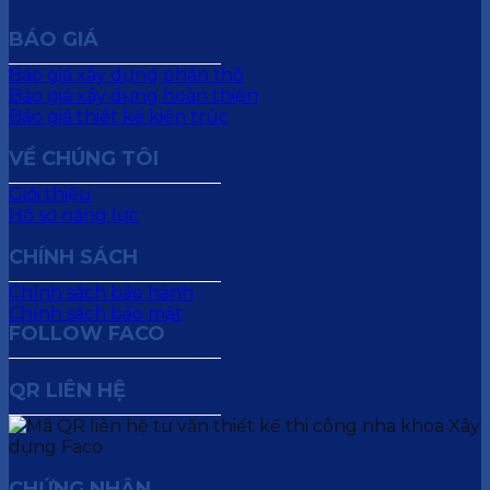
BÁO GIÁ
Báo giá xây dựng phần thô
Báo giá xây dựng hoàn thiện
Báo giá thiết kế kiến trúc
VỀ CHÚNG TÔI
Giới thiệu
Hồ sơ năng lực
CHÍNH SÁCH
Chính sách bảo hành
Chính sách bảo mật
FOLLOW FACO
QR LIÊN HỆ
CHỨNG NHẬN