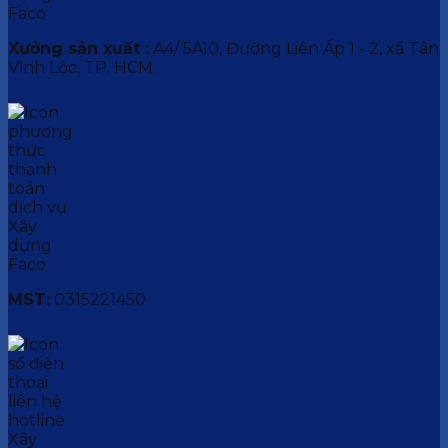
Xưởng sản xuất :
A4/ 5A10, Đường Liên Ấp 1 - 2, xã Tân
Vĩnh Lộc, TP. HCM.
MST:
0315221450