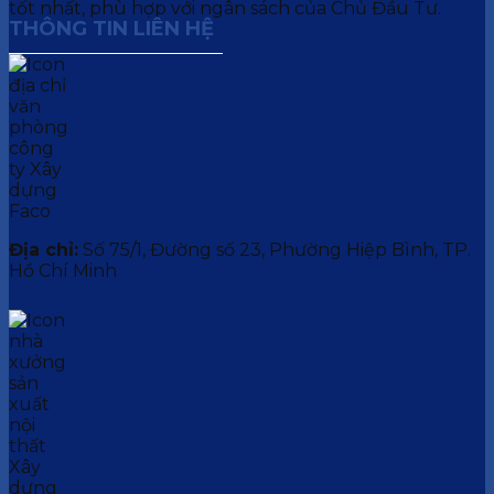
tốt nhất, phù hợp với ngân sách của Chủ Đầu Tư.
THÔNG TIN LIÊN HỆ
Địa chỉ:
Số 75/1, Đường số 23, Phường Hiệp Bình, TP.
Hồ Chí Minh