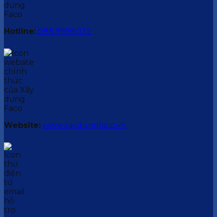
Hotline:
088.9999.032
Website:
www.xaydungfaco.vn