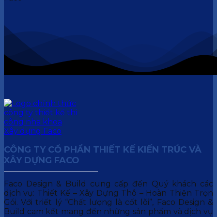
CÔNG TY CỔ PHẦN THIẾT KẾ KIẾN TRÚC VÀ
XÂY DỰNG FACO
Faco Design & Build cung cấp đến Quý khách các
dịch vụ: Thiết Kế – Xây Dựng Thô – Hoàn Thiện Trọn
Gói. Với triết lý “Chất lượng là cốt lõi”, Faco Design &
Build cam kết mang đến những sản phẩm và dịch vụ