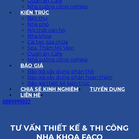
Quán ăn, Cafe
Nhà xưởng công nghiệp
KIẾN TRÚC
Biệt thự
Nhà phố
Nội thất căn hộ
Nha khoa
Cải tạo, sửa chữa
Spa, Thẩm Mỹ Viện
Quán ăn, Cafe
Nhà xưởng công nghiệp
BÁO GIÁ
Báo giá xây dựng phần thô
Báo giá xây dựng phần hoàn thiện
Báo giá thiết kế kiến trúc
CHIA SẺ KINH NGHIỆM
TUYỂN DỤNG
LIÊN HỆ
0889999032
TƯ VẤN THIẾT KẾ & THI CÔNG
NHA KHOA FACO