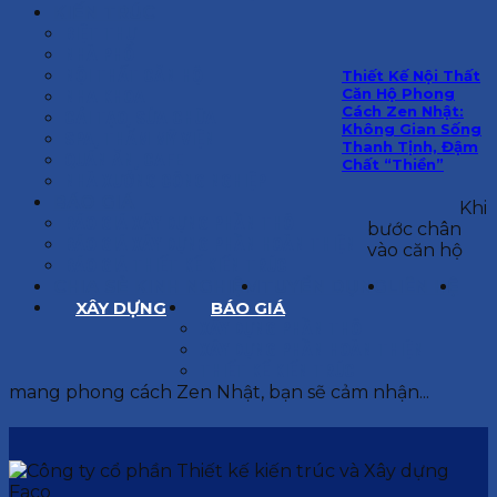
KIẾN TRÚC
BIỆT THỰ
NHÀ PHỐ
NỘI THẤT CĂN HỘ
Thiết Kế Nội Thất
Căn Hộ Phong
NHA KHOA
Cách Zen Nhật:
CẢI TẠO, SỬA CHỮA
Không Gian Sống
SPA, THẨM MỸ VIỆN
Thanh Tịnh, Đậm
QUÁN ĂN, CAFE
Chất “Thiền”
NHÀ XƯỞNG CÔNG NGHIỆP
BÁO GIÁ
Khi
BÁO GIÁ XÂY DỰNG PHẦN THÔ
bước chân
BÁO GIÁ XÂY DỰNG PHẦN HOÀN THIỆN
vào căn hộ
BÁO GIÁ THIẾT KẾ KIẾN TRÚC
CHIA SẺ KINH NGHIỆM
TUYỂN DỤNG
LIÊN HỆ
XÂY DỰNG
BÁO GIÁ
XÂY DỰNG PHẦN THÔ
XÂY DỰNG PHẦN HOÀN THIỆN
THIẾT KẾ KIẾN TRÚC
mang phong cách Zen Nhật, bạn sẽ cảm nhận...