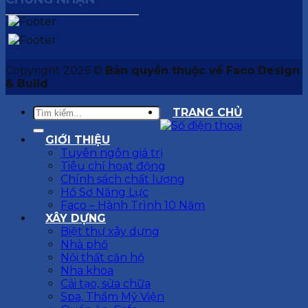
Copyright 2026 ©
Bản quyền thuộc về Faco Design
& Build
TRANG CHỦ
GIỚI THIỆU
Tuyên ngôn giá trị
Tiêu chí hoạt động
Chính sách chất lượng
Hồ Sơ Năng Lực
Faco – Hành Trình 10 Năm
XÂY DỰNG
Biệt thự xây dựng
Nhà phố
Nội thất căn hộ
Nha khoa
Cải tạo, sửa chữa
Spa, Thẩm Mỹ Viện