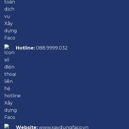
Hotline:
088.9999.032
Website:
www.xaydungfaco.vn