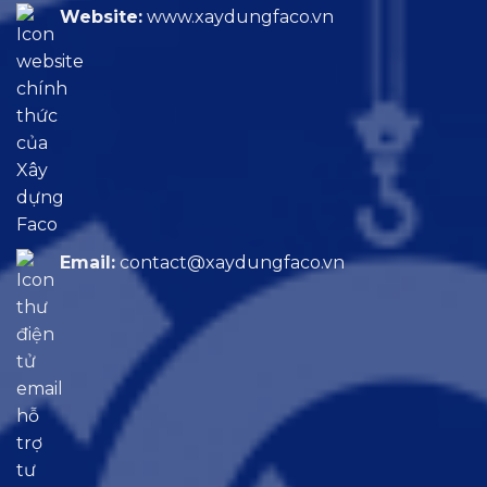
Website:
www.xaydungfaco.vn
Email:
contact@xaydungfaco.vn