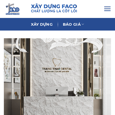
Chuyển
đến
nội
dung
XÂY DỰNG
BÁO GIÁ