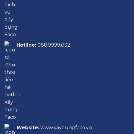
Hotline:
088.9999.032
Website:
www.xaydungfaco.vn