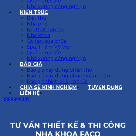
Quán ăn, Cafe
Nhà xưởng công nghiệp
KIẾN TRÚC
Biệt thự
Nhà phố
Nội thất căn hộ
Nha khoa
Cải tạo, sửa chữa
Spa, Thẩm Mỹ Viện
Quán ăn, Cafe
Nhà xưởng công nghiệp
BÁO GIÁ
Báo giá xây dựng phần thô
Báo giá xây dựng phần hoàn thiện
Báo giá thiết kế kiến trúc
CHIA SẺ KINH NGHIỆM
TUYỂN DỤNG
LIÊN HỆ
0889999032
TƯ VẤN THIẾT KẾ & THI CÔNG
NHA KHOA FACO