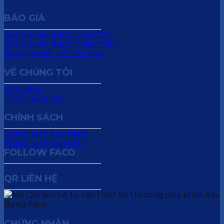
BÁO GIÁ
Báo giá xây dựng phần thô
Báo giá xây dựng hoàn thiện
Báo giá thiết kế kiến trúc
VỀ CHÚNG TÔI
Giới thiệu
Hồ sơ năng lực
CHÍNH SÁCH
Chính sách bảo hành
Chính sách bảo mật
FOLLOW FACO
QR LIÊN HỆ
CHỨNG NHẬN