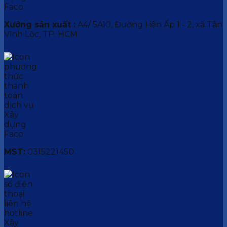
Xưởng sản xuất :
A4/ 5A10, Đường Liên Ấp 1 - 2, xã Tân
Vĩnh Lộc, TP. HCM.
MST:
0315221450