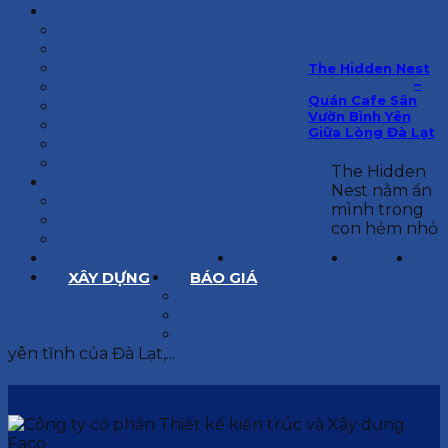
KIẾN TRÚC
BIỆT THỰ
NHÀ PHỐ
NỘI THẤT CĂN HỘ
The Hidden Nest
–
NHA KHOA
Quán Cafe Sân
CẢI TẠO, SỬA CHỮA
Vườn Bình Yên
SPA, THẨM MỸ VIỆN
Giữa Lòng Đà Lạt
QUÁN ĂN, CAFE
NHÀ XƯỞNG CÔNG NGHIỆP
The Hidden
BÁO GIÁ
Nest nằm ẩn
BÁO GIÁ XÂY DỰNG PHẦN THÔ
mình trong
BÁO GIÁ XÂY DỰNG PHẦN HOÀN THIỆN
con hẻm nhỏ
BÁO GIÁ THIẾT KẾ KIẾN TRÚC
CHIA SẺ KINH NGHIỆM
TUYỂN DỤNG
LIÊN HỆ
XÂY DỰNG
BÁO GIÁ
XÂY DỰNG PHẦN THÔ
XÂY DỰNG PHẦN HOÀN THIỆN
THIẾT KẾ KIẾN TRÚC
yên tĩnh của Đà Lạt,...