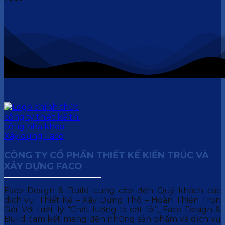
CÔNG TY CỔ PHẦN THIẾT KẾ KIẾN TRÚC VÀ
XÂY DỰNG FACO
Faco Design & Build cung cấp đến Quý khách các
dịch vụ: Thiết Kế – Xây Dựng Thô – Hoàn Thiện Trọn
Gói. Với triết lý “Chất lượng là cốt lõi”, Faco Design &
Build cam kết mang đến những sản phẩm và dịch vụ