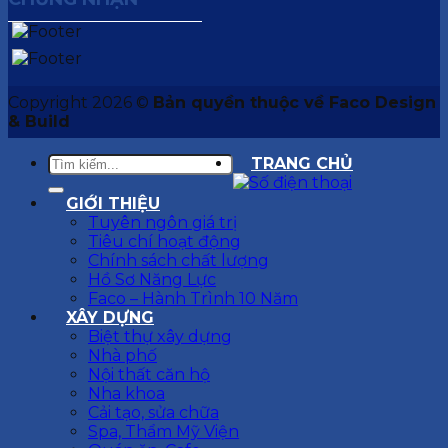
Copyright 2026 ©
Bản quyền thuộc về Faco Design
& Build
TRANG CHỦ
GIỚI THIỆU
Tuyên ngôn giá trị
Tiêu chí hoạt động
Chính sách chất lượng
Hồ Sơ Năng Lực
Faco – Hành Trình 10 Năm
XÂY DỰNG
Biệt thự xây dựng
Nhà phố
Nội thất căn hộ
Nha khoa
Cải tạo, sửa chữa
Spa, Thẩm Mỹ Viện