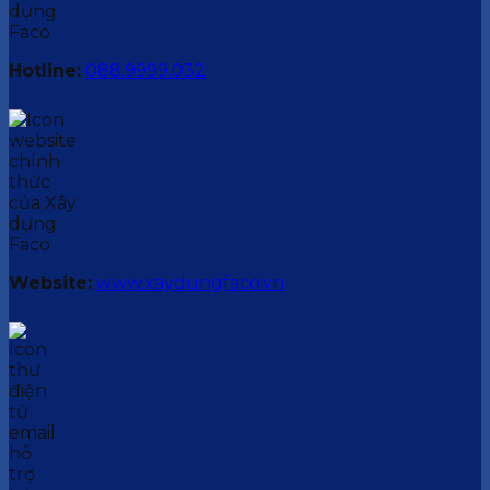
Hotline:
088.9999.032
Website:
www.xaydungfaco.vn