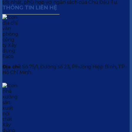
tốt nhất, phù hợp với ngân sách của Chủ Đầu Tư.
THÔNG TIN LIÊN HỆ
Địa chỉ:
Số 75/1, Đường số 23, Phường Hiệp Bình, TP.
Hồ Chí Minh