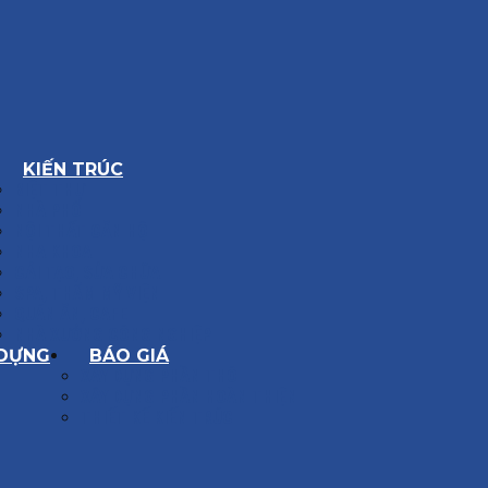
KIẾN TRÚC
BIỆT THỰ
NHÀ PHỐ
NỘI THẤT CĂN HỘ
NHA KHOA
CẢI TẠO, SỬA CHỮA
SPA, THẨM MỸ VIỆN
QUÁN ĂN, CAFE
NHÀ XƯỞNG CÔNG NGHIỆP
 DỰNG
BÁO GIÁ
XÂY DỰNG PHẦN THÔ
XÂY DỰNG PHẦN HOÀN THIỆN
THIẾT KẾ KIẾN TRÚC