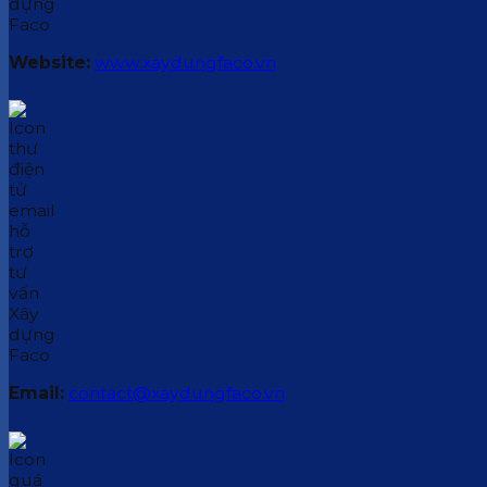
Website:
www.xaydungfaco.vn
Email:
contact@xaydungfaco.vn