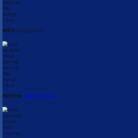
MST:
0315221450
Hotline:
088.9999.032