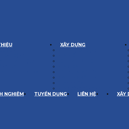
THIỆU
XÂY DỰNG
GÔN GIÁ TRỊ
BIỆT THỰ XÂY DỰNG
Í HOẠT ĐỘNG
NHÀ PHỐ
SÁCH CHẤT LƯỢNG
NỘI THẤT CĂN HỘ
ĂNG LỰC
NHA KHOA
HÀNH TRÌNH 10 NĂM
CẢI TẠO, SỬA CHỮA
SPA, THẨM MỸ VIỆN
QUÁN ĂN, CAFE
NHÀ XƯỞNG CÔNG NGHIỆP
NH NGHIỆM
TUYỂN DỤNG
LIÊN HỆ
XÂY