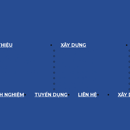
THIỆU
XÂY DỰNG
GÔN GIÁ TRỊ
BIỆT THỰ XÂY DỰNG
Í HOẠT ĐỘNG
NHÀ PHỐ
SÁCH CHẤT LƯỢNG
NỘI THẤT CĂN HỘ
ĂNG LỰC
NHA KHOA
HÀNH TRÌNH 10 NĂM
CẢI TẠO, SỬA CHỮA
SPA, THẨM MỸ VIỆN
QUÁN ĂN, CAFE
NHÀ XƯỞNG CÔNG NGHIỆP
NH NGHIỆM
TUYỂN DỤNG
LIÊN HỆ
XÂY