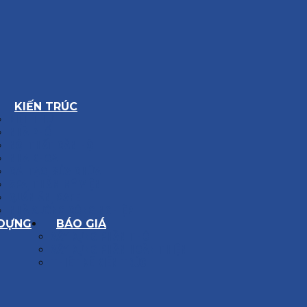
KIẾN TRÚC
BIỆT THỰ
NHÀ PHỐ
NỘI THẤT CĂN HỘ
NHA KHOA
CẢI TẠO, SỬA CHỮA
SPA, THẨM MỸ VIỆN
QUÁN ĂN, CAFE
NHÀ XƯỞNG CÔNG NGHIỆP
 DỰNG
BÁO GIÁ
XÂY DỰNG PHẦN THÔ
XÂY DỰNG PHẦN HOÀN THIỆN
THIẾT KẾ KIẾN TRÚC