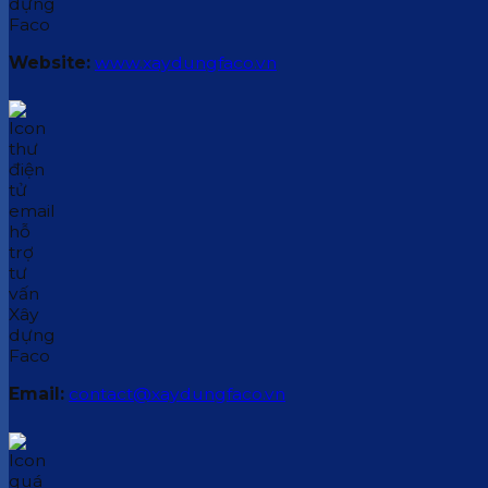
Website:
www.xaydungfaco.vn
Email:
contact@xaydungfaco.vn