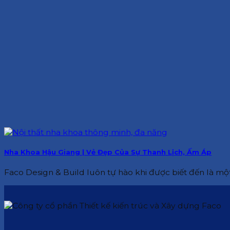
Nha Khoa Hậu Giang | Vẻ Đẹp Của Sự Thanh Lịch, Ấm Áp
Faco Design & Build luôn tự hào khi được biết đến là một