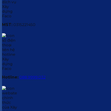
MST:
0315221450
Hotline:
088.9999.032